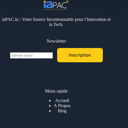
iaPAC.to : Votre Source Incontournable pour l’Innovation et
la Tech.
Newsletter
E
Inscription
m
a
i
l
*
Menu rapide
Accueil
A Propos
Blog