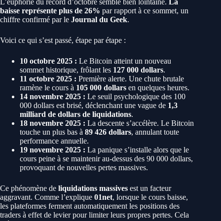
L’euphorie du record d’octobre semble bien lointaine.
La
baisse représente plus de 26%
par rapport à ce sommet, un
chiffre confirmé par le
Journal du Geek
.
Voici ce qui s’est passé, étape par étape :
10 octobre 2025 :
Le Bitcoin atteint un nouveau
sommet historique, frôlant les
127 000 dollars
.
11 octobre 2025 :
Première alerte. Une chute brutale
ramène le cours à
105 000 dollars
en quelques heures.
14 novembre 2025 :
Le seuil psychologique des 100
000 dollars est brisé, déclenchant une vague de
1,3
milliard de dollars de liquidations
.
18 novembre 2025 :
La descente s’accélère. Le Bitcoin
touche un plus bas à
89 426 dollars
, annulant toute
performance annuelle.
19 novembre 2025 :
La panique s’installe alors que le
cours peine à se maintenir au-dessus des 90 000 dollars,
provoquant de nouvelles pertes massives.
Ce phénomène de
liquidations massives
est un facteur
aggravant. Comme l’explique
01net
, lorsque le cours baisse,
les plateformes ferment automatiquement les positions des
traders à effet de levier pour limiter leurs propres pertes. Cela