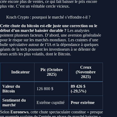
crée encore plus de ventes, ce qui fait baisser le prix encore
plus vite. C’est un véritable cercle vicieux.
Krach Crypto : pourquoi le marché s’effondre-t-il ?
Cette chute du bitcoin est-elle juste une correction ou le
début d’un marché baissier durable ?
Les analystes
pointent plusieurs facteurs. D’abord, une aversion généralisée
pour le risque sur les marchés mondiaux. Les craintes d’une
bulle spéculative autour de l’IA et la dépendance à quelques
géants de la tech poussent les investisseurs à se délester de
leurs actifs les plus volatils, dont le Bitcoin.
Creux
Pic (Octobre
Indicateur
(Novembre
2025)
2025)
Valeur du
89 426 $
126 800 $
Bitcoin
(-29,5%)
Sentiment du
Extrême cupidité
Peur extrême
marché
Selon
Euronews
, cette chute spectaculaire constitue « presque
un exemple scolaire de l’entrée en phase de marché baissier ».