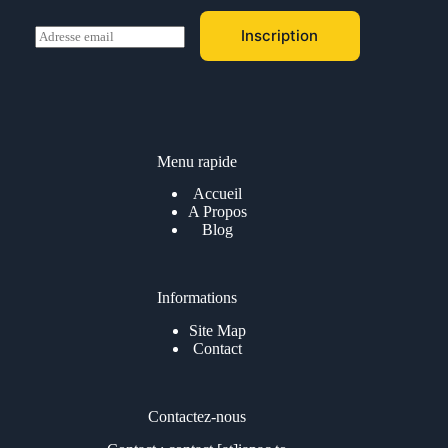
E
Inscription
m
a
i
l
*
Menu rapide
Accueil
A Propos
Blog
Informations
Site Map
Contact
Contactez-nous