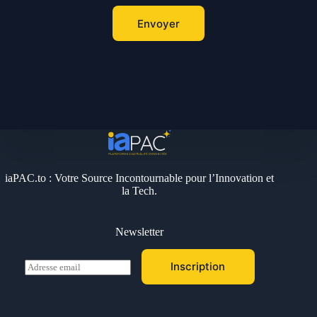
Envoyer
iaPAC.to : Votre Source Incontournable pour l’Innovation et
la Tech.
Newsletter
E
Inscription
m
a
i
l