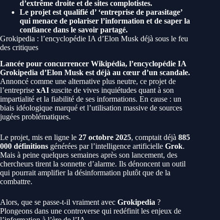
d’extrême droite et de sites complotistes.
Le projet est qualifié d’ ‘entreprise de parasitage’
qui menace de polariser l’information et de saper la
confiance dans le savoir partagé.
Grokipedia : l’encyclopédie IA d’Elon Musk déjà sous le feu
des critiques
Lancée pour concurrencer Wikipédia, l’encyclopédie IA
Grokipedia d’Elon Musk est déjà au cœur d’un scandale.
Annoncé comme une alternative plus neutre, ce projet de
l’entreprise
xAI
suscite de vives inquiétudes quant à son
impartialité et la fiabilité de ses informations. En cause : un
biais idéologique marqué et l’utilisation massive de sources
jugées problématiques.
Le projet, mis en ligne le
27 octobre 2025
, comptait déjà
885
000 définitions
générées par l’intelligence artificielle
Grok
.
Mais à peine quelques semaines après son lancement, des
chercheurs tirent la sonnette d’alarme. Ils dénoncent un outil
qui pourrait amplifier la désinformation plutôt que de la
combattre.
Alors, que se passe-t-il vraiment avec
Grokipedia
?
Plongeons dans une controverse qui redéfinit les enjeux de
l’information à l’ère de l’IA.