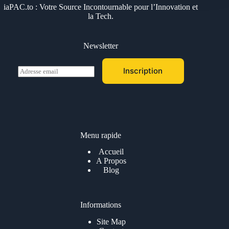
iaPAC.to : Votre Source Incontournable pour l’Innovation et
la Tech.
Newsletter
E
Inscription
m
a
i
l
*
Menu rapide
Accueil
A Propos
Blog
Informations
Site Map