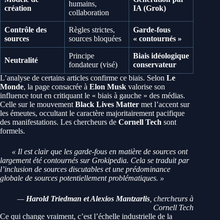
humains,
création
IA (Grok)
collaboration
Contrôle des
Règles strictes,
Garde-fous
sources
sources bloquées
« contournés »
Principe
Biais idéologique
Neutralité
fondateur (visé)
conservateur
L’analyse de certains articles confirme ce biais. Selon
Le
Monde
, la page consacrée à
Elon Musk
valorise son
influence tout en critiquant le « biais à gauche » des médias.
Celle sur le mouvement
Black Lives Matter
met l’accent sur
les émeutes, occultant le caractère majoritairement pacifique
des manifestations. Les chercheurs de
Cornell Tech
sont
formels.
« Il est clair que les garde-fous en matière de sources ont
largement été contournés sur Grokipedia. Cela se traduit par
l’inclusion de sources discutables et une prédominance
globale de sources potentiellement problématiques. »
—
Harold Triedman et Alexios Mantzarlis
, chercheurs à
Cornell Tech
Ce qui change vraiment, c’est l’échelle industrielle de la