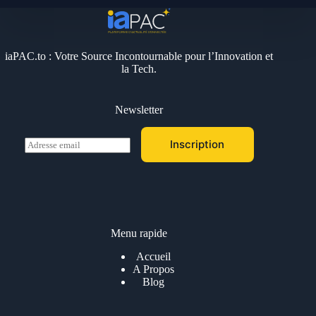
iaPAC.to : Votre Source Incontournable pour l’Innovation et
la Tech.
Newsletter
E
Inscription
m
a
i
l
*
Menu rapide
Accueil
A Propos
Blog