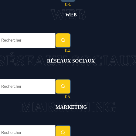
03.
WEB
Aucun
résultat
04.
RÉSEAUX SOCIAUX
Aucun
résultat
05.
MARKETING
Aucun
résultat