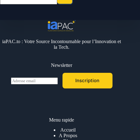
iaPAC.to : Votre Source Incontournable pour l’Innovation et
la Tech.
Newsletter
E
Inscription
m
a
i
l
*
Menu rapide
Accueil
A Propos