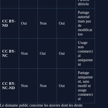
dérivée
Partage
autorisé
CC BY-
mais pas
Oui
Non
Oui
ND
de
modificat
ion
Usage
non
CC BY-
commerci
Non
Oui
Oui
NC
al
uniqueme
nt
Partage
uniqueme
nt, sans
CC BY-
Non
Non
Oui
modif ni
NC-ND
usage
commerci
al
Le domaine public concerne les œuvres dont les droits