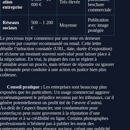
ation
Très élevée
000 €
brochure
entreprise
commerciale
Publication
Réseaux
500 – 1 200
Moyenne
avec image
sociaux
€
protégée
Le processus type commence par une mise en demeure
envoyée par courrier recommandé ou email. Cette lettre
détaille l’infraction constatée (URL, date, durée d’exposition)
et réclame un montant souvent surévalué pour laisser place à
la négociation. En vrai, la plupart des cas se règlent à
l’amiable avant un procès, mais refuser de répondre ou ignorer
la demande peut conduire à une action en justice bien plus
coûteuse.
Conseil pratique :
Les entreprises sont beaucoup plus
exposées que les particuliers. Un usage commercial aggrave
systématiquement le préjudice reconnu par les tribunaux, car il
génère potentiellement un profit tiré de l’œuvre d’autrui.
Au-delà de l’aspect financier, une condamnation pour
contrefaçon peut nuire gravement à la réputation d’une
entreprise et à sa crédibilité en ligne. Certains photographes
professionnels n’hésitent pas à publier les noms des
contrevenants sur leurs réseaux sociaux, créant une publicité