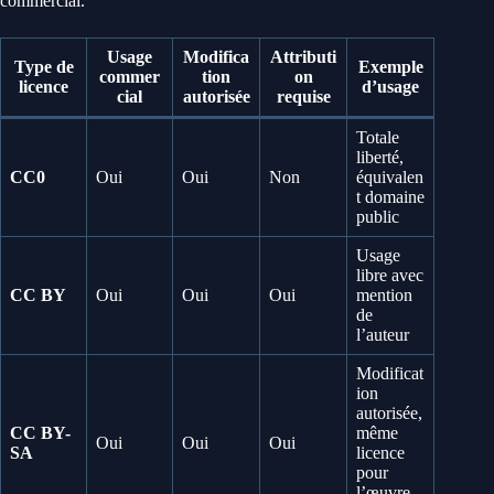
commercial.
Usage
Modifica
Attributi
Type de
Exemple
commer
tion
on
licence
d’usage
cial
autorisée
requise
Totale
liberté,
CC0
Oui
Oui
Non
équivalen
t domaine
public
Usage
libre avec
CC BY
Oui
Oui
Oui
mention
de
l’auteur
Modificat
ion
autorisée,
CC BY-
même
Oui
Oui
Oui
SA
licence
pour
l’œuvre