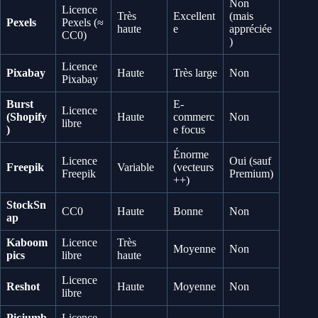
Non
Licence
Très
Excellent
(mais
Pexels
Pexels (≈
haute
e
appréciée
CC0)
)
Licence
Pixabay
Haute
Très large
Non
Pixabay
Burst
E-
Licence
(Shopify
Haute
commerc
Non
libre
)
e focus
Énorme
Licence
Oui (sauf
Freepik
Variable
(vecteurs
Freepik
Premium)
++)
StockSn
CC0
Haute
Bonne
Non
ap
Kaboom
Licence
Très
Moyenne
Non
pics
libre
haute
Licence
Reshot
Haute
Moyenne
Non
libre
Picjumb
Licence