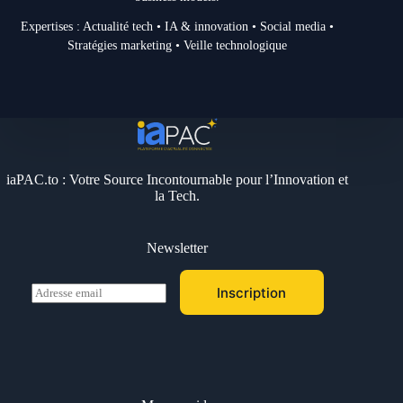
Expertises : Actualité tech • IA & innovation • Social media •
Stratégies marketing • Veille technologique
iaPAC.to : Votre Source Incontournable pour l’Innovation et
la Tech.
Newsletter
E
Inscription
m
a
i
l
*