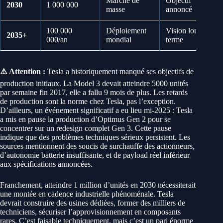
Marché de
Objectif
2030
1 000 000
masse
annoncé
100 000
Déploiement
Vision long
2035+
000/an
mondial
terme
⚠️ Attention :
Tesla a historiquement manqué ses objectifs de
production initiaux. La Model 3 devait atteindre 5000 unités
par semaine fin 2017, elle a fallu 9 mois de plus. Les retards
de production sont la norme chez Tesla, pas l’exception.
D’ailleurs, un événement significatif a eu lieu mi-2025 : Tesla
a mis en pause la production d’Optimus Gen 2 pour se
concentrer sur un redesign complet Gen 3. Cette pause
indique que des problèmes techniques sérieux persistent. Les
sources mentionnent des soucis de surchauffe des actionneurs,
d’autonomie batterie insuffisante, et de payload réel inférieur
aux spécifications annoncées.
Franchement, atteindre 1 million d’unités en 2030 nécessiterait
une montée en cadence industrielle phénoménale. Tesla
devrait construire des usines dédiées, former des milliers de
techniciens, sécuriser l’approvisionnement en composants
rares. C’est faisable techniquement, mais c’est un pari énorme