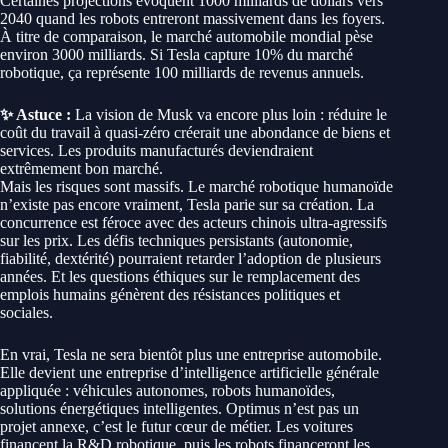
Certaines projections évoquent 1000 milliards de dollars vers
2040 quand les robots entreront massivement dans les foyers.
À titre de comparaison, le marché automobile mondial pèse
environ 3000 milliards. Si Tesla capture 10% du marché
robotique, ça représente 100 milliards de revenus annuels.
✨ Astuce :
La vision de Musk va encore plus loin : réduire le
coût du travail à quasi-zéro créerait une abondance de biens et
services. Les produits manufacturés deviendraient
extrêmement bon marché.
Mais les risques sont massifs. Le marché robotique humanoïde
n’existe pas encore vraiment, Tesla parie sur sa création. La
concurrence est féroce avec des acteurs chinois ultra-agressifs
sur les prix. Les défis techniques persistants (autonomie,
fiabilité, dextérité) pourraient retarder l’adoption de plusieurs
années. Et les questions éthiques sur le remplacement des
emplois humains génèrent des résistances politiques et
sociales.
En vrai, Tesla ne sera bientôt plus une entreprise automobile.
Elle devient une entreprise d’intelligence artificielle générale
appliquée : véhicules autonomes, robots humanoïdes,
solutions énergétiques intelligentes. Optimus n’est pas un
projet annexe, c’est le futur cœur de métier. Les voitures
financent la R&D robotique, puis les robots financeront les