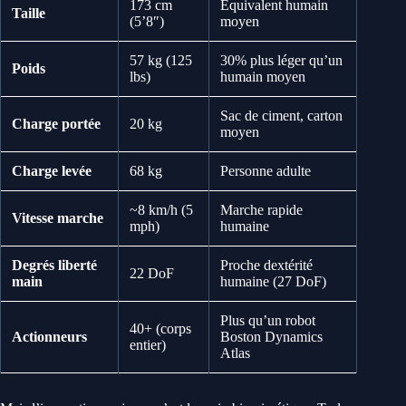
173 cm
Équivalent humain
Taille
(5’8″)
moyen
57 kg (125
30% plus léger qu’un
Poids
lbs)
humain moyen
Sac de ciment, carton
Charge portée
20 kg
moyen
Charge levée
68 kg
Personne adulte
~8 km/h (5
Marche rapide
Vitesse marche
mph)
humaine
Degrés liberté
Proche dextérité
22 DoF
main
humaine (27 DoF)
Plus qu’un robot
40+ (corps
Actionneurs
Boston Dynamics
entier)
Atlas