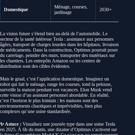
Ménage, courses,
Domestique
2030+
M
jardinage
u
La vision future s’étend bien au-delà de l’automobile. Le
secteur de la santé intéresse Tesla : assistance aux personnes
âgées, transport de charges lourdes dans les hôpitaux, livraison
de médicaments. Dans la construction, Optimus pourrait poser
du carrelage, peindre des murs, transporter des matériaux sur
les chantiers. Les entrepôts Amazon ou les centres de
distribution sont des cibles évidentes.
Mais le graal, c’est l’application domestique. Imaginez un
robot qui fait le ménage, range les courses, tond la pelouse,
surveille la maison pendant vos vacances. Elon Musk vend
cette vision d’un assistant personnel abordable. En réalité,
c’est l’horizon le plus lointain : les maisons sont des
environnements chaotiques et imprévisibles, bien plus
complexes qu’une usine standardisée.
✨ Astuce :
Visualisez une journée type dans une usine Tesla
en 2025. À 6h du matin, une dizaine d’Optimus s’activent sur
la ligne d’assemblage Model Y. Ce n’est pas un remplacement