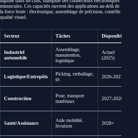
aiguille dans un chas, manipule des connecteurs électroniques
minuscules. Ces capacités ouvrent des applications au-delà de
la force brute : électronique, assemblage de précision, contrôle
qualité visuel.
Secteur
Tâches
Disponibilité
I
Assemblage,
Industriel
Actuel
manutention,
automobile
(2025)
P
logistique
Picking, emballage,
Logistique/Entrepôts
2026-2027
tri
F
Pose, transport
Construction
2027-2028
E
matériaux
c
Aide mobilité,
Santé/Assistance
2028+
R
livraison
s