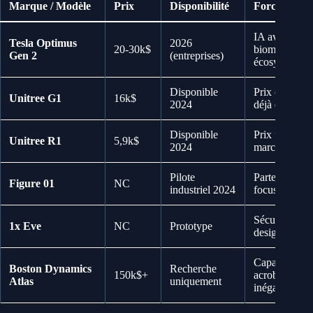
Marque / Modèle
Prix
Disponibilité
Force clé
IA avancée, 
Tesla Optimus
2026
20-30k$
biomimétique
Gen 2
(entreprises)
écosystème T
Disponible
Prix compétiti
Unitree G1
16k$
2024
déjà en série
Disponible
Prix ultra-agr
Unitree R1
5,9k$
2024
marché de m
Pilote
Partenariats
Figure 01
NC
industriel 2024
focus sécurit
Sécurité max
1x Eve
NC
Prototype
design rassur
Capacités
Boston Dynamics
Recherche
150k$+
acrobatiques
Atlas
uniquement
inégalées