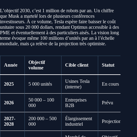
L’objectif 2030, c’est 1 million de robots par an. Un chiffre
que Musk a martelé lors de plusieurs conférences
investisseurs. À ce volume, Tesla espère faire baisser le coût
unitaire sous 20 000 dollars, rendant Optimus accessible à des
PME et éventuellement à des particuliers aisés. La vision long
terme évoque même 100 millions d’unités par an à l’échelle
mondiale, mais ça relève de la projection très optimiste.
Objectif
Année
Cible client
Statut
volume
Usines Tesla
2025
5 000 unités
En cours
(interne)
50 000 – 100
Entreprises
2026
Prévu
000
B2B
2027-
200 000 – 500
Élargissement
Projection
2028
000
industriel