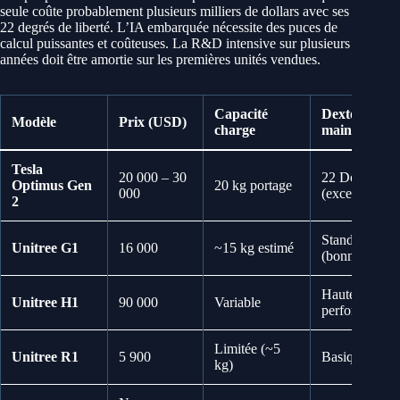
seule coûte probablement plusieurs milliers de dollars avec ses
22 degrés de liberté. L’IA embarquée nécessite des puces de
calcul puissantes et coûteuses. La R&D intensive sur plusieurs
années doit être amortie sur les premières unités vendues.
Capacité
Dextérité
Modèle
Prix (USD)
charge
main
Tesla
20 000 – 30
22 DoF
Optimus Gen
20 kg portage
000
(excellente)
2
Standard
Unitree G1
16 000
~15 kg estimé
(bonne)
Haute
Unitree H1
90 000
Variable
performance
Limitée (~5
Unitree R1
5 900
Basique
kg)