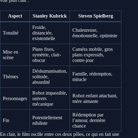
voir plus clair :
Aspect
Stanley Kubrick
Steven Spielberg
Froide,
Chaleureuse,
Tonalité
distanciée,
émotionnelle, optimiste
existentielle
Plans fixes,
Caméra mobile, gros
Mise en
symétrie, clair-
plans expressifs,
scène
obscur
contre-jour
Déshumanisation,
Famille, rédemption,
Thèmes
solitude,
miracle
absurdité
Robot impassible,
Robot enfant attachant,
Personnages
univers
mère aimante
mécanique
Rédemption par
Potentiellement
Fin
l’amour, dernière
nihiliste
chance
En clair, le film oscille entre ces deux pôles, ce qui en fait une