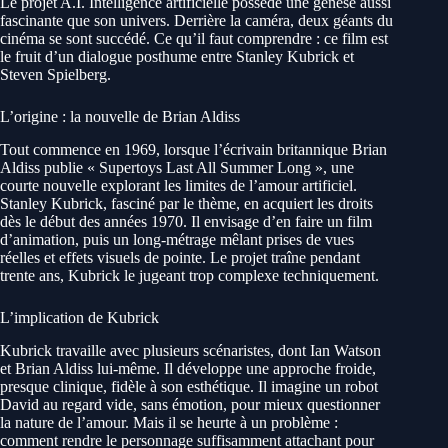
Le projet A.I. Intelligence artificielle possède une genèse aussi
fascinante que son univers. Derrière la caméra, deux géants du
cinéma se sont succédé. Ce qu’il faut comprendre : ce film est
le fruit d’un dialogue posthume entre Stanley Kubrick et
Steven Spielberg.
L’origine : la nouvelle de Brian Aldiss
Tout commence en 1969, lorsque l’écrivain britannique Brian
Aldiss publie « Supertoys Last All Summer Long », une
courte nouvelle explorant les limites de l’amour artificiel.
Stanley Kubrick, fasciné par le thème, en acquiert les droits
dès le début des années 1970. Il envisage d’en faire un film
d’animation, puis un long-métrage mêlant prises de vues
réelles et effets visuels de pointe. Le projet traîne pendant
trente ans, Kubrick le jugeant trop complexe techniquement.
L’implication de Kubrick
Kubrick travaille avec plusieurs scénaristes, dont Ian Watson
et Brian Aldiss lui-même. Il développe une approche froide,
presque clinique, fidèle à son esthétique. Il imagine un robot
David au regard vide, sans émotion, pour mieux questionner
la nature de l’amour. Mais il se heurte à un problème :
comment rendre le personnage suffisamment attachant pour