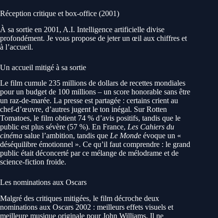
Réception critique et box-office (2001)
À sa sortie en 2001, A.I. Intelligence artificielle divise
profondément. Je vous propose de jeter un œil aux chiffres et
à l’accueil.
Un accueil mitigé à sa sortie
Le film cumule 235 millions de dollars de recettes mondiales
pour un budget de 100 millions – un score honorable sans être
un raz-de-marée. La presse est partagée : certains crient au
chef-d’œuvre, d’autres jugent le ton inégal. Sur Rotten
Tomatoes, le film obtient 74 % d’avis positifs, tandis que le
public est plus sévère (57 %). En France,
Les Cahiers du
cinéma
salue l’ambition, tandis que
Le Monde
évoque un «
déséquilibre émotionnel ». Ce qu’il faut comprendre : le grand
public était déconcerté par ce mélange de mélodrame et de
science-fiction froide.
Les nominations aux Oscars
Malgré des critiques mitigées, le film décroche deux
nominations aux Oscars 2002 : meilleurs effets visuels et
meilleure musique originale pour John Williams. Il ne