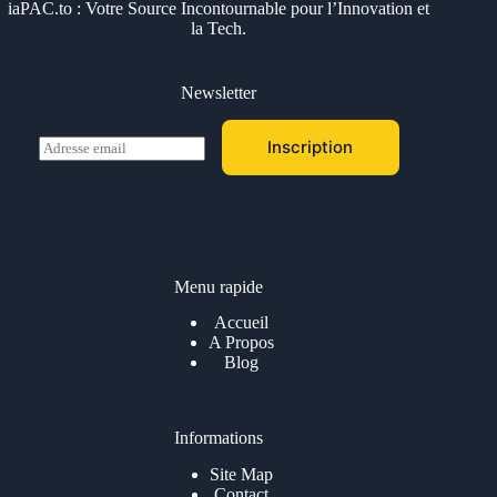
iaPAC.to : Votre Source Incontournable pour l’Innovation et
la Tech.
Newsletter
E
Inscription
m
a
i
l
*
Menu rapide
Accueil
A Propos
Blog
Informations
Site Map
Contact