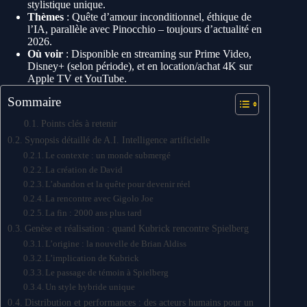
stylistique unique.
Thèmes
: Quête d’amour inconditionnel, éthique de
l’IA, parallèle avec Pinocchio – toujours d’actualité en
2026.
Où voir
: Disponible en streaming sur Prime Video,
Disney+ (selon période), et en location/achat 4K sur
Apple TV et YouTube.
Sommaire
Points clés à retenir
Synopsis détaillé de A.I. Intelligence artificielle
Le contexte : un monde submergé
La création de David
L’abandon et la quête pour devenir réel
La rencontre avec Gigolo Joe
La fin : 2000 ans plus tard
Genèse et réalisation : quand Kubrick rencontre Spielberg
L’origine : la nouvelle de Brian Aldiss
L’implication de Kubrick
Le passage de témoin à Spielberg
Un style hybride unique
Distribution et performances : des acteurs humains pour un