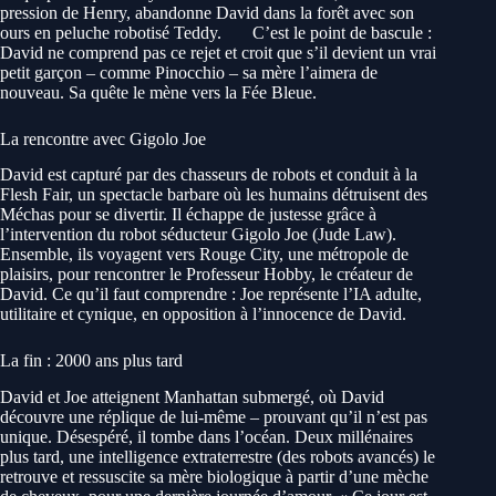
pression de Henry, abandonne David dans la forêt avec son
ours en peluche robotisé Teddy.
C’est le point de bascule :
David ne comprend pas ce rejet et croit que s’il devient un vrai
petit garçon – comme Pinocchio – sa mère l’aimera de
nouveau. Sa quête le mène vers la Fée Bleue.
La rencontre avec Gigolo Joe
David est capturé par des chasseurs de robots et conduit à la
Flesh Fair, un spectacle barbare où les humains détruisent des
Méchas pour se divertir. Il échappe de justesse grâce à
l’intervention du robot séducteur Gigolo Joe (Jude Law).
Ensemble, ils voyagent vers Rouge City, une métropole de
plaisirs, pour rencontrer le Professeur Hobby, le créateur de
David. Ce qu’il faut comprendre : Joe représente l’IA adulte,
utilitaire et cynique, en opposition à l’innocence de David.
La fin : 2000 ans plus tard
David et Joe atteignent Manhattan submergé, où David
découvre une réplique de lui-même – prouvant qu’il n’est pas
unique. Désespéré, il tombe dans l’océan. Deux millénaires
plus tard, une intelligence extraterrestre (des robots avancés) le
retrouve et ressuscite sa mère biologique à partir d’une mèche