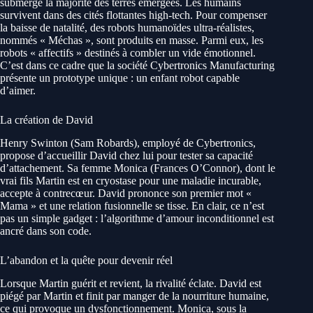
submergé la majorité des terres émergées. Les humains
survivent dans des cités flottantes high-tech. Pour compenser
la baisse de natalité, des robots humanoïdes ultra-réalistes,
nommés « Méchas », sont produits en masse. Parmi eux, les
robots « affectifs » destinés à combler un vide émotionnel.
C’est dans ce cadre que la société Cybertronics Manufacturing
présente un prototype unique : un enfant robot capable
d’aimer.
La création de David
Henry Swinton (Sam Robards), employé de Cybertronics,
propose d’accueillir David chez lui pour tester sa capacité
d’attachement. Sa femme Monica (Frances O’Connor), dont le
vrai fils Martin est en cryostase pour une maladie incurable,
accepte à contrecœur. David prononce son premier mot «
Mama » et une relation fusionnelle se tisse. En clair, ce n’est
pas un simple gadget : l’algorithme d’amour inconditionnel est
ancré dans son code.
L’abandon et la quête pour devenir réel
Lorsque Martin guérit et revient, la rivalité éclate. David est
piégé par Martin et finit par manger de la nourriture humaine,
ce qui provoque un dysfonctionnement. Monica, sous la