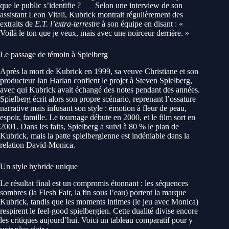
que le public s’identifie ?
Selon une interview de son
assistant Leon Vitali, Kubrick montrait régulièrement des
extraits de
E.T. l’extra-terrestre
à son équipe en disant : «
Voilà le ton que je veux, mais avec une noirceur derrière. »
Le passage de témoin à Spielberg
Après la mort de Kubrick en 1999, sa veuve Christiane et son
producteur Jan Harlan confient le projet à Steven Spielberg,
avec qui Kubrick avait échangé des notes pendant des années.
Spielberg écrit alors son propre scénario, reprenant l’ossature
narrative mais infusant son style : émotion à fleur de peau,
espoir, famille. Le tournage débute en 2000, et le film sort en
2001. Dans les faits, Spielberg a suivi à 80 % le plan de
Kubrick, mais la patte spielbergienne est indéniable dans la
relation David-Monica.
Un style hybride unique
Le résultat final est un compromis étonnant : les séquences
sombres (la Flesh Fair, la fin sous l’eau) portent la marque
Kubrick, tandis que les moments intimes (le jeu avec Monica)
respirent le feel-good spielbergien. Cette dualité divise encore
les critiques aujourd’hui. Voici un tableau comparatif pour y