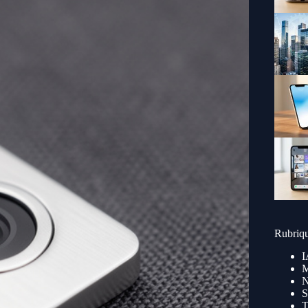
Rubriq
I
M
N
S
T