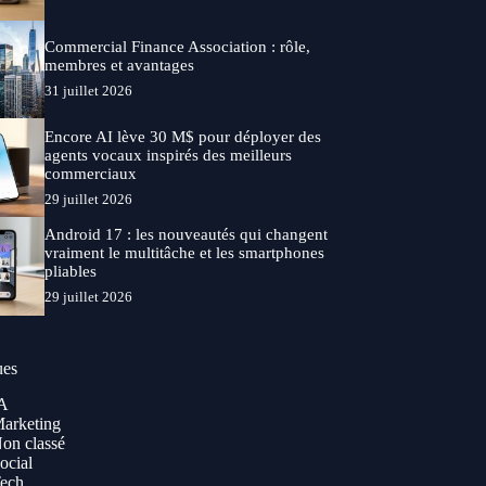
Commercial Finance Association : rôle,
membres et avantages
31 juillet 2026
Encore AI lève 30 M$ pour déployer des
agents vocaux inspirés des meilleurs
commerciaux
29 juillet 2026
Android 17 : les nouveautés qui changent
vraiment le multitâche et les smartphones
pliables
29 juillet 2026
ues
A
arketing
on classé
ocial
ech