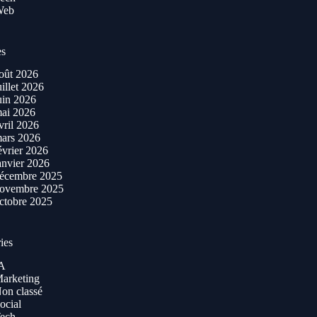
Web
es
oût 2026
uillet 2026
uin 2026
ai 2026
vril 2026
ars 2026
évrier 2026
anvier 2026
écembre 2025
ovembre 2025
ctobre 2025
ies
A
arketing
on classé
ocial
ech