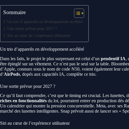
Sommaire
Un trio d’appareils en développement accéléré
Une sortie prévue pour 2027 ?
Siri au cœur de l’expérience utilisateur
Un trio d’appareils en développement accéléré
Dans les faits, le projet le plus surprenant est celui d’un
pendentif IA
,
être épinglé sur un vêtement. Ce n’est pas le seul sur la table. Bloomb
d’Apple, connues sous le nom de code N50, voient également leur cale
d’
AirPods
, dopés aux capacités IA, complète ce trio.
Une sortie prévue pour 2027 ?
Ce qu’il faut comprendre, c’est que le timing est crucial. Les lunettes, 
riches en fonctionnalités
du lot, pourraient entrer en production dès 
Un calendrier qui montre la pression concurrentielle. Meta, avec ses Ra
marché des lunettes intelligentes. Snap prévoit aussi de lancer ses « Spe
Siri au cœur de l’expérience utilisateur