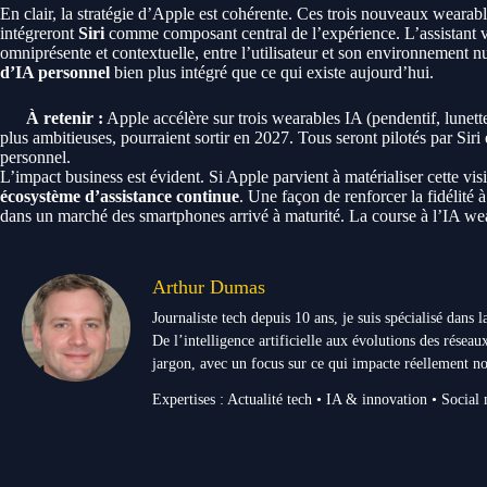
En clair, la stratégie d’Apple est cohérente. Ces trois nouveaux wearab
intégreront
Siri
comme composant central de l’expérience. L’assistant vir
omniprésente et contextuelle, entre l’utilisateur et son environnement n
d’IA personnel
bien plus intégré que ce qui existe aujourd’hui.
À retenir :
Apple accélère sur trois wearables IA (pendentif, lunette
plus ambitieuses, pourraient sortir en 2027. Tous seront pilotés par Si
personnel.
L’impact business est évident. Si Apple parvient à matérialiser cette vis
écosystème d’assistance continue
. Une façon de renforcer la fidélité 
dans un marché des smartphones arrivé à maturité. La course à l’IA wear
Arthur Dumas
Journaliste tech depuis 10 ans, je suis spécialisé dans
De l’intelligence artificielle aux évolutions des réseaux
jargon, avec un focus sur ce qui impacte réellement no
Expertises : Actualité tech • IA & innovation • Social