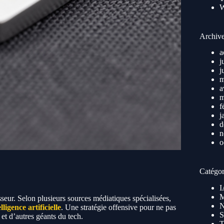
Archiv
a
j
j
m
a
m
f
j
d
n
o
Catégor
I
M
sseur. Selon plusieurs sources médiatiques spécialisées,
N
elligence artificielle
. Une stratégie offensive pour ne pas
S
et d’autres géants du tech.
T