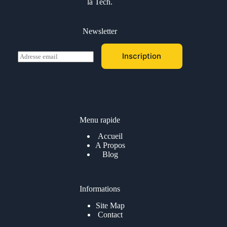
la Tech.
Newsletter
E
Inscription
m
a
i
l
*
Menu rapide
Accueil
A Propos
Blog
Informations
Site Map
Contact