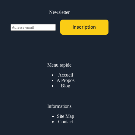
Newsletter
E
Inscription
m
a
i
l
*
Menu rapide
Accueil
A Propos
Blog
Informations
Site Map
Contact