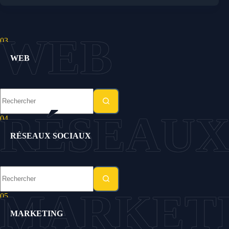
03.
WEB
Aucun
résultat
04.
RÉSEAUX SOCIAUX
Aucun
résultat
05.
MARKETING