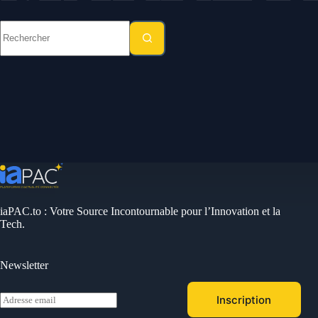
Aucun
résultat
iaPAC.to : Votre Source Incontournable pour l’Innovation et la
Tech.
Newsletter
E
Inscription
m