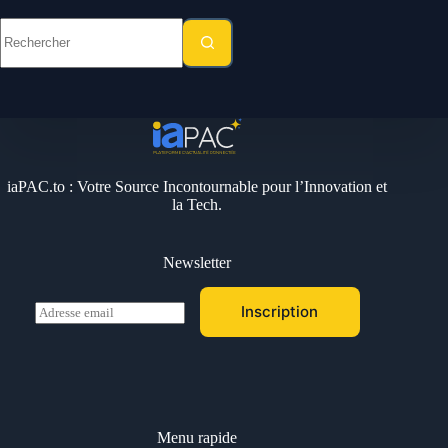
Aucun
résultat
iaPAC.to : Votre Source Incontournable pour l’Innovation et
la Tech.
Newsletter
E
Inscription
m
a
i
l
*
Menu rapide