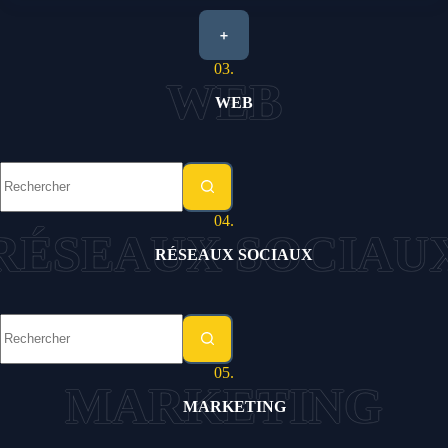
+
03.
WEB
Aucun
résultat
04.
RÉSEAUX SOCIAUX
Aucun
résultat
05.
MARKETING