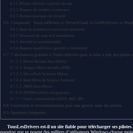
Pilotes officiels vs pilotes du site
Risques de rootkits et malwares
Bonnes pratiques de sécurité
Comparatif : TousLesDrivers vs DriversCloud vs GetMyDrivers vs Win
Base de données et couverture matérielle
Processus de scan et d’installation
Sécurité et confidentialité
Rapport qualité-prix (gratuit vs freemium)
7 alternatives gratuites à TousLesDrivers pour la mise à jour des pilotes
1. Driver Booster Free (IObit)
2. Snappy Driver Installer (SDI)
3. DriverPack Solution Online
4. Intel Driver & Support Assistant
5. AMD Auto-Detect
6. NVIDIA GeForce Experience
7. Outils constructeurs (ASUS, Dell, HP)
Conclusion et recommandations pour une gestion saine des pilotes
Questions fréquentes
TousLesDrivers est-il un site fiable pour télécharger ses pilotes
question que se posent des milliers d’utilisateurs Windows chaque mois