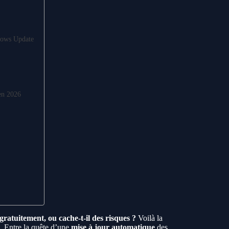
dows Update
 en 2026
 gratuitement, ou cache-t-il des risques ?
Voilà la
. Entre la quête d’une
mise à jour automatique
des