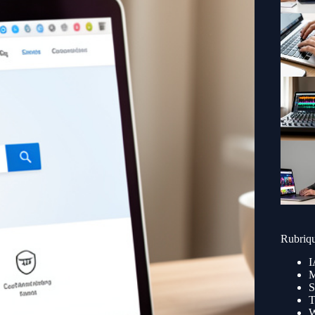
Rubriq
I
M
S
T