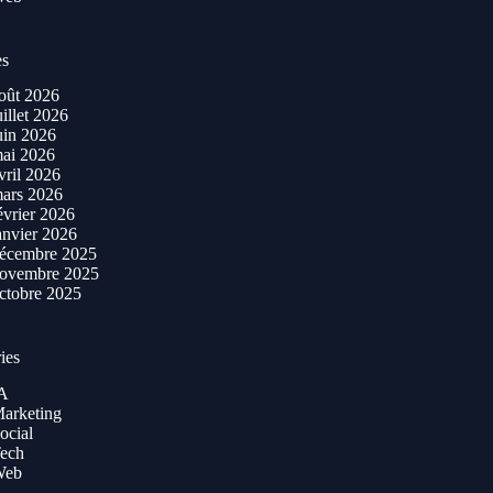
es
oût 2026
uillet 2026
uin 2026
ai 2026
vril 2026
ars 2026
évrier 2026
anvier 2026
écembre 2025
ovembre 2025
ctobre 2025
ies
A
arketing
ocial
ech
Web