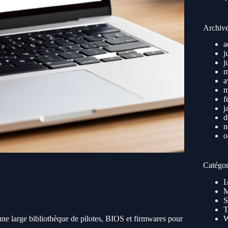
Archiv
a
j
j
m
a
m
f
j
d
n
o
Catégor
I
M
S
T
e une large bibliothèque de pilotes, BIOS et firmwares pour