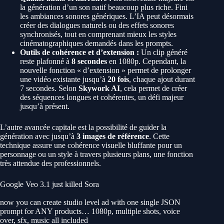
la génération d’un son natif beaucoup plus riche. Fini
les ambiances sonores génériques. L’IA peut désormais
créer des dialogues naturels ou des effets sonores
synchronisés, tout en comprenant mieux les styles
cinématographiques demandés dans les prompts.
Outils de cohérence et d’extension :
Un clip généré
reste plafonné à
8 secondes
en 1080p. Cependant, la
nouvelle fonction « d’extension » permet de prolonger
une vidéo existante jusqu’à
20 fois
, chaque ajout durant
7 secondes. Selon
Skywork AI
, cela permet de créer
des séquences longues et cohérentes, un défi majeur
jusqu’à présent.
L’autre avancée capitale est la possibilité de guider la
génération avec jusqu’à
3 images de référence
. Cette
technique assure une cohérence visuelle bluffante pour un
personnage ou un style à travers plusieurs plans, une fonction
très attendue des professionnels.
Google Veo 3.1 just killed Sora
now you can create studio level ad with one single JSON
prompt for ANY products… 1080p, multiple shots, voice
over, sfx, music all included