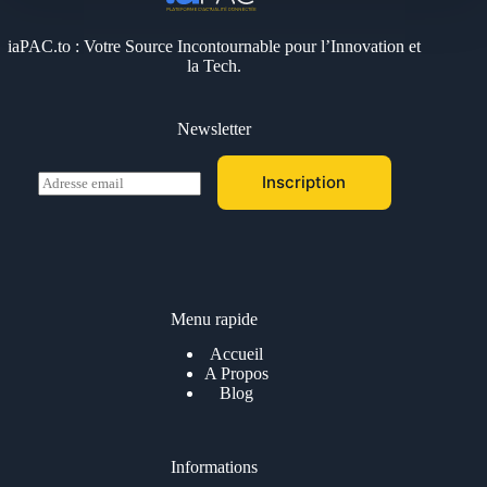
iaPAC.to : Votre Source Incontournable pour l’Innovation et
la Tech.
Newsletter
E
Inscription
m
a
i
l
*
Menu rapide
Accueil
A Propos
Blog
Informations