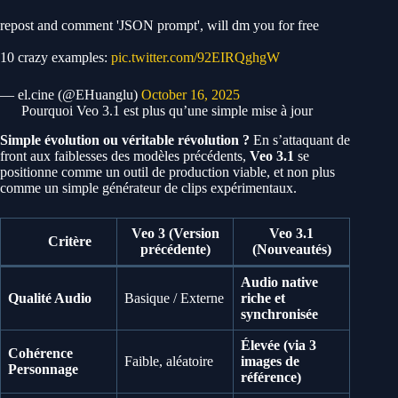
repost and comment 'JSON prompt', will dm you for free
10 crazy examples:
pic.twitter.com/92EIRQghgW
— el.cine (@EHuanglu)
October 16, 2025
Pourquoi Veo 3.1 est plus qu’une simple mise à jour
Simple évolution ou véritable révolution ?
En s’attaquant de
front aux faiblesses des modèles précédents,
Veo 3.1
se
positionne comme un outil de production viable, et non plus
comme un simple générateur de clips expérimentaux.
Veo 3 (Version
Veo 3.1
Critère
précédente)
(Nouveautés)
Audio native
Qualité Audio
Basique / Externe
riche et
synchronisée
Élevée (via 3
Cohérence
Faible, aléatoire
images de
Personnage
référence)