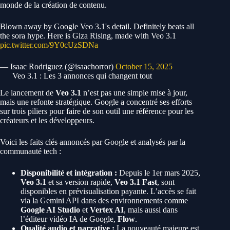
monde de la création de contenu.
Blown away by Google Veo 3.1's detail. Definitely beats all
the sora hype. Here is Giza Rising, made with Veo 3.1
pic.twitter.com/9Y0cUzSDNa
— Isaac Rodriguez (@isaachorror)
October 15, 2025
Veo 3.1 : Les 3 annonces qui changent tout
Le lancement de
Veo 3.1
n’est pas une simple mise à jour,
mais une refonte stratégique. Google a concentré ses efforts
sur trois piliers pour faire de son outil une référence pour les
créateurs et les développeurs.
Voici les faits clés annoncés par Google et analysés par la
communauté tech :
Disponibilité et intégration :
Depuis le 1er mars 2025,
Veo 3.1
et sa version rapide,
Veo 3.1 Fast
, sont
disponibles en prévisualisation payante. L’accès se fait
via la Gemini API dans des environnements comme
Google AI Studio
et
Vertex AI
, mais aussi dans
l’éditeur vidéo IA de Google,
Flow
.
Qualité audio et narrative :
La nouveauté majeure est