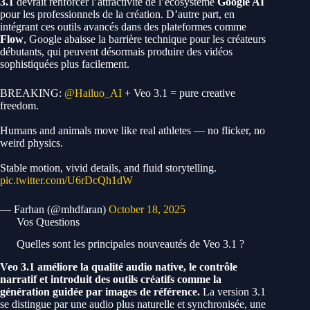
3.1
devrait renforcer l’attractivité de l’écosystème
Google AI
pour les professionnels de la création. D’autre part, en
intégrant ces outils avancés dans des plateformes comme
Flow
, Google abaisse la barrière technique pour les créateurs
débutants, qui peuvent désormais produire des vidéos
sophistiquées plus facilement.
BREAKING:
@Hailuo_AI
+ Veo 3.1 = pure creative
freedom.
Humans and animals move like real athletes — no flicker, no
weird physics.
Stable motion, vivid details, and fluid storytelling.
pic.twitter.com/U6rDcQh1dW
— Farhan (@mhdfaran)
October 18, 2025
Vos Questions
Quelles sont les principales nouveautés de Veo 3.1 ?
Veo 3.1 améliore la qualité audio native, le contrôle
narratif et introduit des outils créatifs comme la
génération guidée par images de référence.
La version 3.1
se distingue par une audio plus naturelle et synchronisée, une