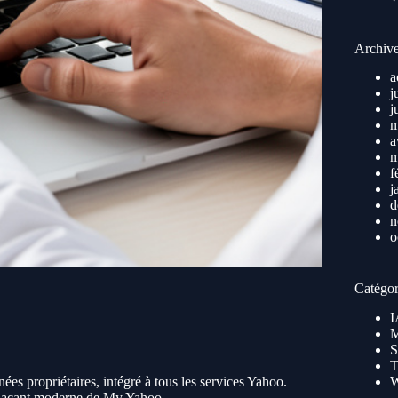
Archiv
a
j
j
m
a
m
f
j
d
n
o
Catégor
I
M
S
T
es propriétaires, intégré à tous les services Yahoo.
plaçant moderne de My Yahoo.