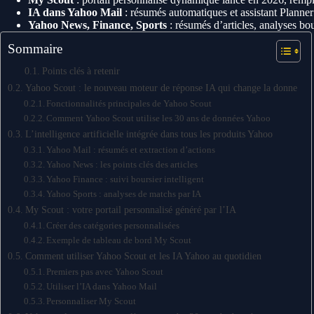
IA dans Yahoo Mail
: résumés automatiques et assistant Planner
Yahoo News, Finance, Sports
: résumés d’articles, analyses bo
Sommaire
Points clés à retenir
Yahoo Scout : le nouveau moteur de réponse IA qui change la donne
Fonctionnalités principales de Yahoo Scout
Comment Yahoo Scout utilise les 30 ans de données Yahoo
L’intelligence artificielle intégrée dans tous les produits Yahoo
Yahoo Mail : résumés et extraction d’actions
Yahoo News : les points clés des articles
Yahoo Finance : suivi boursier intelligent
Yahoo Sports : analyses de matchs par IA
My Scout : votre portail personnalisé généré par l’IA
Créer des catégories personnalisées
Exemple de tableau de bord My Scout
Comment utiliser Yahoo Scout et les IA Yahoo au quotidien
Premiers pas avec Yahoo Scout
Utiliser l’IA dans Yahoo Mail
Personnaliser My Scout