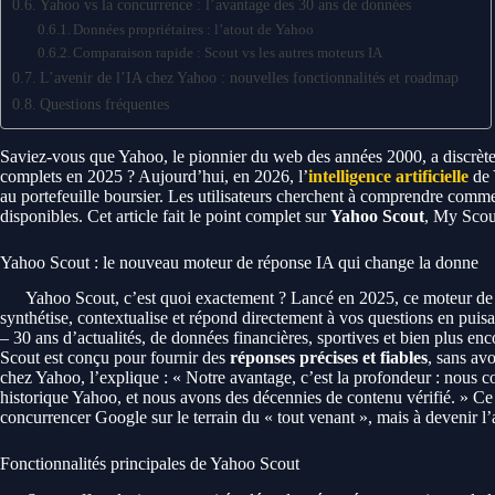
Yahoo vs la concurrence : l’avantage des 30 ans de données
Données propriétaires : l’atout de Yahoo
Comparaison rapide : Scout vs les autres moteurs IA
L’avenir de l’IA chez Yahoo : nouvelles fonctionnalités et roadmap
Questions fréquentes
Saviez-vous que Yahoo, le pionnier du web des années 2000, a discrète
complets en 2025 ? Aujourd’hui, en 2026, l’
intelligence artificielle
de 
au portefeuille boursier. Les utilisateurs cherchent à comprendre comme
disponibles. Cet article fait le point complet sur
Yahoo Scout
, My Scout
Yahoo Scout : le nouveau moteur de réponse IA qui change la donne
Yahoo Scout, c’est quoi exactement ? Lancé en 2025, ce moteur de rép
synthétise, contextualise et répond directement à vos questions en pui
– 30 ans d’actualités, de données financières, sportives et bien plus e
Scout est conçu pour fournir des
réponses précises et fiables
, sans av
chez Yahoo, l’explique : « Notre avantage, c’est la profondeur : nous co
historique Yahoo, et nous avons des décennies de contenu vérifié. » Ce
concurrencer Google sur le terrain du « tout venant », mais à devenir l’
Fonctionnalités principales de Yahoo Scout