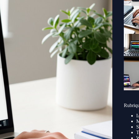
Rubriq
I
M
S
T