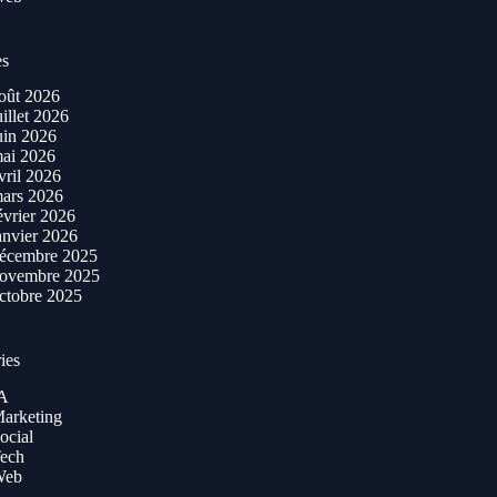
es
oût 2026
uillet 2026
uin 2026
ai 2026
vril 2026
ars 2026
évrier 2026
anvier 2026
écembre 2025
ovembre 2025
ctobre 2025
ies
A
arketing
ocial
ech
Web