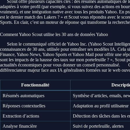
Scout offre plusieurs capacités clés : des résumés automatiques de l
adaptées à votre profil (par exemple, si vous suivez des actions en bours
vraiment), et une intégration native avec tous les produits Yahoo. En
est le dernier match des Lakers ? » et Scout vous répondra avec le score,
Sports. En clair, c’est un moteur de réponse qui transforme la recherch
Comment Yahoo Scout utilise les 30 ans de données Yahoo
Selon le communiqué officiel de Yahoo Inc. (Yahoo Scout Intellige
connaissances de 30 ans, utilisée pour entraîner ses modèles IA. Cela s
Finance, Yahoo News, Yahoo Sports et Yahoo Mail pour offrir une rép
sont les impacts de la hausse des taux sur mon portefeuille ? », Scout p
actualités économiques pour vous donner un conseil personnalisé.
C
différenciateur majeur face aux IA généralistes formées sur le web ouve
Fonctionnalité
Descripti
Résumés automatiques
Synthèse d’articles, emails, ne
Réponses contextuelles
Adaptation au profil utilisateur
Extraction d’actions
Détection des tâches dans les e
Analyse financière
Suivi de portefeuille, alertes