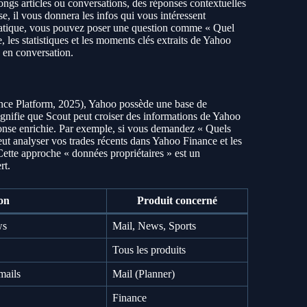
ongs articles ou conversations, des réponses contextuelles
e, il vous donnera les infos qui vous intéressent
 pratique, vous pouvez poser une question comme « Quel
 les statistiques et les moments clés extraits de Yahoo
e en conversation.
nce Platform, 2025), Yahoo possède une base de
ignifie que Scout peut croiser des informations de Yahoo
onse enrichie. Par exemple, si vous demandez « Quels
eut analyser vos trades récents dans Yahoo Finance et les
ette approche « données propriétaires » est un
rt.
on
Produit concerné
ws
Mail, News, Sports
Tous les produits
mails
Mail (Planner)
Finance