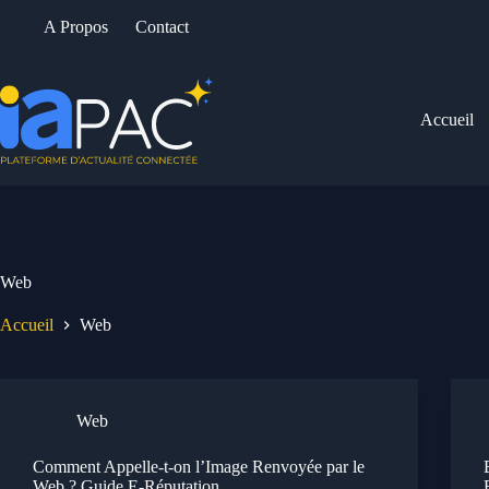
Passer
A Propos
Contact
au
contenu
Accueil
Web
Accueil
Web
Web
Comment Appelle-t-on l’Image Renvoyée par le
Web ? Guide E-Réputation