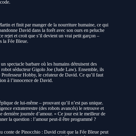
 code.
Martin et finit par manger de la nourriture humaine, ce qui
bandonne David dans la forêt avec son ours en peluche
rejet et croit que s’il devient un vrai petit garçon –
s la Fée Bleue.
, un spectacle barbare où les humains détruisent des
du robot séducteur Gigolo Joe (Jude Law). Ensemble, ils
 Professeur Hobby, le créateur de David. Ce qu’il faut
ition à l’innocence de David.
plique de lui-même – prouvant qu’il n’est pas unique.
gence extraterrestre (des robots avancés) le retrouve et
 dernière journée d’amour. « Ce jour est le meilleur de
laner la question : l’amour peut-il être programmé ?
 du conte de Pinocchio : David croit que la Fée Bleue peut