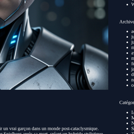
Archiv
a
j
j
m
a
m
f
j
d
n
o
Catégor
I
M
N
nir un vrai garçon dans un monde post-cataclysmique.
S
ar Spielberg après sa mort, créant un hybride stylistique
T