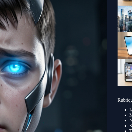
Rubriq
I
M
N
S
T