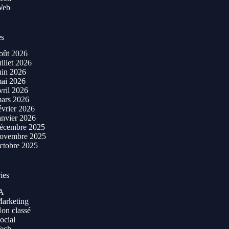
Web
es
oût 2026
uillet 2026
uin 2026
ai 2026
vril 2026
ars 2026
évrier 2026
anvier 2026
écembre 2025
ovembre 2025
ctobre 2025
ies
A
arketing
on classé
ocial
ech