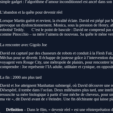
simple gadget : l’algorithme d’amour inconditionnel est ancré dans son
L’abandon et la quête pour devenir réel
Lorsque Martin guérit et revient, la rivalité éclate. David est piégé par 
provoque un dysfonctionnement. Monica, sous la pression de Henry, a
robotisé Teddy.
C’est le point de bascule : David ne comprend pas ce 
comme Pinocchio – sa mère l’aimera de nouveau. Sa quête le mène ver
La rencontre avec Gigolo Joe
David est capturé par des chasseurs de robots et conduit à la Flesh Fair
Méchas pour se divertir. Il échappe de justesse grâce à l’intervention 
voyagent vers Rouge City, une métropole de plaisirs, pour rencontrer le
comprendre : Joe représente l’IA adulte, utilitaire et cynique, en oppos
La fin : 2000 ans plus tard
David et Joe atteignent Manhattan submergé, où David découvre une ré
Désespéré, il tombe dans l’océan. Deux millénaires plus tard, une intelli
ressuscite sa mère biologique à partir d’une mèche de cheveux, pour une
ma vie », dit David avant de s’éteindre. Une fin déchirante qui laisse p
Définition
– Dans le film, « devenir réel » est une réinterprétation