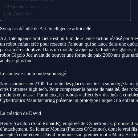
Questions fréquentes
Conclusion
Synopsis détaillé de A.I. Intelligence artificielle
A.I. Intelligence artificielle est un film de science-fiction réalisé par S
un robot enfant créé pour ressentir l’amour, qui se lance dans une quêt
par sa mère adoptive. Dans un monde ravagé par la fonte des glaces, il 
robot Gigolo Joe avant de trouver une forme de paix 2000 ans plus tard
analyse plus fine.
Le contexte : un monde submergé
Nous sommes en 2190. La fonte des glaces polaires a submergé la majo
cités flottantes high-tech. Pour compenser la baisse de natalité, des r
produits en masse. Parmi eux, les robots « affectifs » destinés à comble
Cybertronics Manufacturing présente un prototype unique : un enfant r
La création de David
Henry Swinton (Sam Robards), employé de Cybertronics, propose d’accue
d’attachement. Sa femme Monica (Frances O’Connor), dont le vrai fils 
accepte à contrecœur. David prononce son premier mot « Mama » et une re