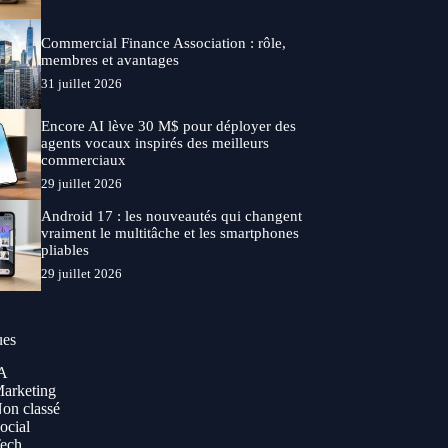
Commercial Finance Association : rôle,
membres et avantages
31 juillet 2026
Encore AI lève 30 M$ pour déployer des
agents vocaux inspirés des meilleurs
commerciaux
29 juillet 2026
Android 17 : les nouveautés qui changent
vraiment le multitâche et les smartphones
pliables
29 juillet 2026
ues
A
arketing
on classé
ocial
ech