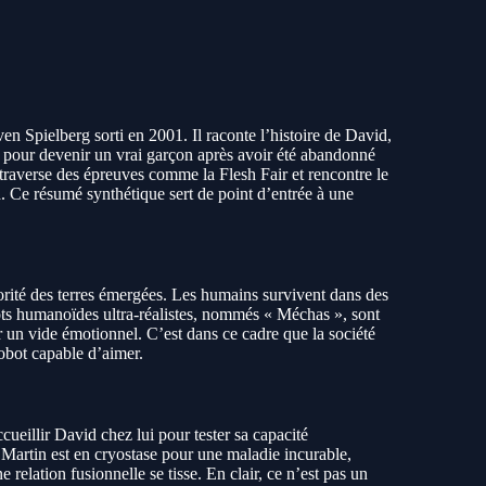
teven Spielberg sorti en 2001. Il raconte l’histoire de David,
e pour devenir un vrai garçon après avoir été abandonné
traverse des épreuves comme la Flesh Fair et rencontre le
. Ce résumé synthétique sert de point d’entrée à une
rité des terres émergées. Les humains survivent dans des
obots humanoïdes ultra-réalistes, nommés « Méchas », sont
r un vide émotionnel. C’est dans ce cadre que la société
obot capable d’aimer.
illir David chez lui pour tester sa capacité
Martin est en cryostase pour une maladie incurable,
lation fusionnelle se tisse. En clair, ce n’est pas un