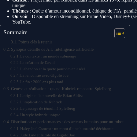
unique.
Thèmes
: Quête d’amour inconditionnel, éthique de l’IA, parallè
Où voir
: Disponible en streaming sur Prime Video, Disney+ (sel
YouTube.
Sommaire
Points clés à retenir
Synopsis détaillé de A.I. Intelligence artificielle
Le contexte : un monde submergé
La création de David
L’abandon et la quête pour devenir réel
La rencontre avec Gigolo Joe
La fin : 2000 ans plus tard
Genèse et réalisation : quand Kubrick rencontre Spielberg
L’origine : la nouvelle de Brian Aldiss
L’implication de Kubrick
Le passage de témoin à Spielberg
Un style hybride unique
Distribution et performances : des acteurs humains pour un robot
Haley Joel Osment : un robot d’une humanité déchirante
Jude Law et le rôle de Gigolo Joe