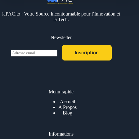
iaPAC.to : Votre Source Incontournable pour l’Innovation et
la Tech.
Newsletter
E
Inscription
m
a
i
l
*
Menu rapide
Accueil
A Propos
Blog
Informations