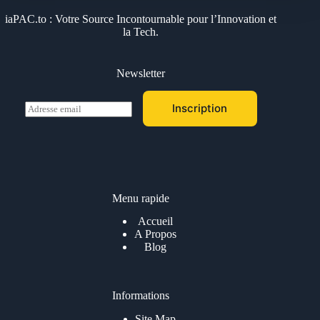
iaPAC.to : Votre Source Incontournable pour l’Innovation et
la Tech.
Newsletter
E
Inscription
m
a
i
l
*
Menu rapide
Accueil
A Propos
Blog
Informations
Site Map