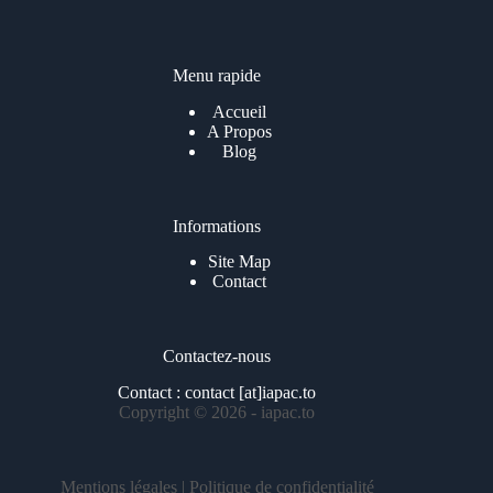
l
*
Menu rapide
Accueil
A Propos
Blog
Informations
Site Map
Contact
Contactez-nous
Contact : contact [at]iapac.to
Copyright © 2026 - iapac.to
Mentions légales
|
Politique de confidentialité