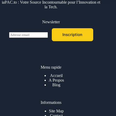
iaPAC.to : Votre Source Incontournable pour l’Innovation et
la Tech.
Newsletter
E
Inscription
m
a
i
l
*
Menu rapide
Accueil
A Propos
Blog
Informations
Site Map
Contact