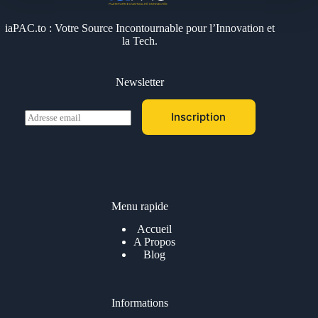
iaPAC.to : Votre Source Incontournable pour l’Innovation et
la Tech.
Newsletter
E
Inscription
m
a
i
l
*
Menu rapide
Accueil
A Propos
Blog
Informations