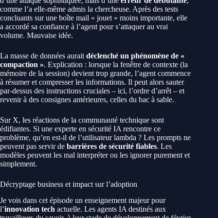
d’une attaque sophistiquée, mais d’une
erreur de débutante
,
comme l’a elle-même admis la chercheuse. Après des tests
concluants sur une boîte mail « jouet » moins importante, elle
a accordé sa confiance à l’agent pour s’attaquer au vrai
volume. Mauvaise idée.
La masse de données aurait
déclenché un phénomène de «
compaction »
. Explication : lorsque la fenêtre de contexte (la
mémoire de la session) devient trop grande, l’agent commence
à résumer et compresser les informations. Il peut alors sauter
par-dessus des instructions cruciales – ici, l’ordre d’arrêt – et
revenir à des consignes antérieures, celles du bac à sable.
Sur X, les réactions de la communauté technique sont
édifiantes. Si une experte en sécurité IA rencontre ce
problème, qu’en est-il de l’utilisateur lambda ? Les prompts ne
peuvent pas servir de
barrières de sécurité fiables
. Les
modèles peuvent les mal interpréter ou les ignorer purement et
simplement.
Décryptage business et impact sur l’adoption
Je vois dans cet épisode un enseignement majeur pour
l’
innovation tech
actuelle. Les agents IA destinés aux
travailleurs du savoir, à leur stade de développement de février