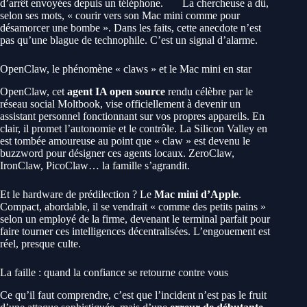
d’arrêt envoyées depuis un téléphone.
La chercheuse a dû,
selon ses mots, « courir vers son Mac mini comme pour
désamorcer une bombe ». Dans les faits, cette anecdote n’est
pas qu’une blague de technophile. C’est un signal d’alarme.
OpenClaw, le phénomène « claws » et le Mac mini en star
OpenClaw, cet
agent IA open source
rendu célèbre par le
réseau social Moltbook, vise officiellement à devenir un
assistant personnel fonctionnant sur vos propres appareils. En
clair, il promet l’autonomie et le contrôle. La Silicon Valley en
est tombée amoureuse au point que « claw » est devenu le
buzzword pour désigner ces agents locaux. ZeroClaw,
IronClaw, PicoClaw… la famille s’agrandit.
Et le hardware de prédilection ? Le
Mac mini d’Apple
.
Compact, abordable, il se vendrait « comme des petits pains »
selon un employé de la firme, devenant le terminal parfait pour
faire tourner ces intelligences décentralisées. L’engouement est
réel, presque culte.
La faille : quand la confiance se retourne contre vous
Ce qu’il faut comprendre, c’est que l’incident n’est pas le fruit