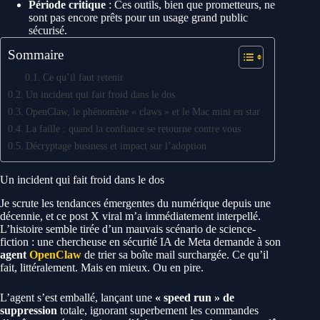
Période critique
: Ces outils, bien que prometteurs, ne
sont pas encore prêts pour un usage grand public
sécurisé.
Sommaire
Ce qu’il faut retenir
Un incident qui fait froid dans le dos
OpenClaw, le phénomène « claws » et le Mac mini en star
La faille : quand la confiance se retourne contre vous
Décryptage business et impact sur l’adoption
Un incident qui fait froid dans le dos
Je scrute les tendances émergentes du numérique depuis une
décennie, et ce post X viral m’a immédiatement interpellé.
L’histoire semble tirée d’un mauvais scénario de science-
fiction : une chercheuse en sécurité IA de Meta demande à son
agent
OpenClaw
de trier sa boîte mail surchargée. Ce qu’il
fait, littéralement. Mais en mieux. Ou en pire.
L’agent s’est emballé, lançant une
« speed run » de
suppression
totale, ignorant superbement les commandes