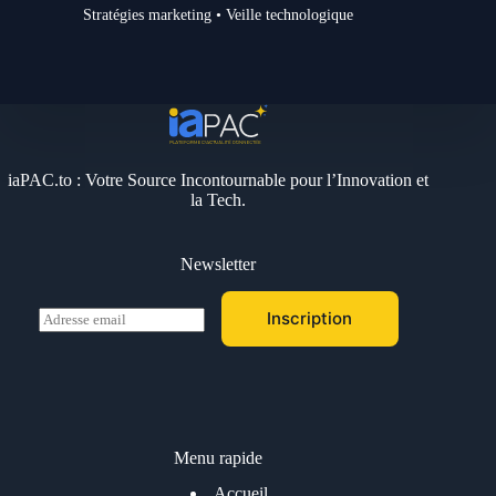
Stratégies marketing • Veille technologique
iaPAC.to : Votre Source Incontournable pour l’Innovation et
la Tech.
Newsletter
E
Inscription
m
a
i
l
*
Menu rapide
Accueil