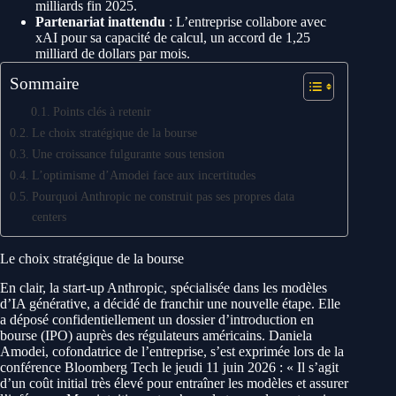
milliards fin 2025.
Partenariat inattendu
: L’entreprise collabore avec
xAI pour sa capacité de calcul, un accord de 1,25
milliard de dollars par mois.
Sommaire
Points clés à retenir
Le choix stratégique de la bourse
Une croissance fulgurante sous tension
L’optimisme d’Amodei face aux incertitudes
Pourquoi Anthropic ne construit pas ses propres data
centers
Le choix stratégique de la bourse
En clair, la start-up Anthropic, spécialisée dans les modèles
d’IA générative, a décidé de franchir une nouvelle étape. Elle
a déposé confidentiellement un dossier d’introduction en
bourse (IPO) auprès des régulateurs américains. Daniela
Amodei, cofondatrice de l’entreprise, s’est exprimée lors de la
conférence Bloomberg Tech le jeudi 11 juin 2026 : « Il s’agit
d’un coût initial très élevé pour entraîner les modèles et assurer