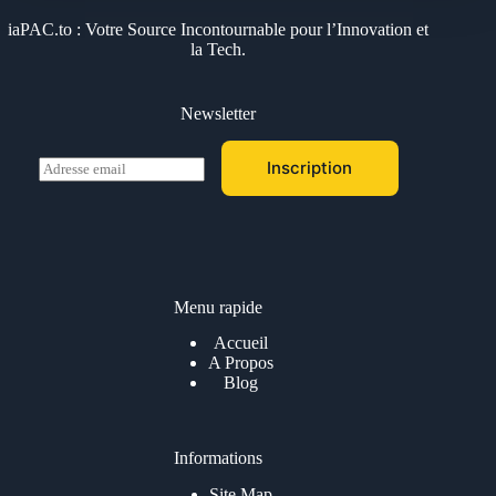
iaPAC.to : Votre Source Incontournable pour l’Innovation et
la Tech.
Newsletter
E
Inscription
m
a
i
l
*
Menu rapide
Accueil
A Propos
Blog
Informations
Site Map