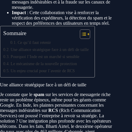
messages indésirables et à la fraude sur les canaux de
messagerie.
Impact
: Cette collaboration vise à renforcer la
vérification des expéditeurs, la détection du spam et le
respect des préférences des utilisateurs en temps réel.
Sommaire
Ce qu’il faut retenir
Une alliance stratégique face à un défi de taille
Pourquoi l’Inde est un marché si sensible
Le mécanisme de la nouvelle protection
Un enjeu crucial pour l’avenir de RCS
Une alliance stratégique face à un défi de taille
Je constate que le
spam
sur les services de messagerie riche
reste un problème épineux, même pour les géants comme
Google. En Inde, les plaintes persistantes concernant les
messages indésirables sur
RCS
(Rich Communication
Services) ont poussé l’entreprise à revoir sa stratégie. La
solution ? Une intégration plus profonde avec les opérateurs
télécoms. Dans les faits, Bharti Airtel, le deuxième opérateur
du pays avec plus de 463 millions d’abonnés, vient