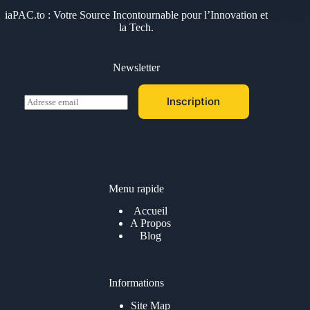
iaPAC.to : Votre Source Incontournable pour l’Innovation et
la Tech.
Newsletter
E
Inscription
m
a
i
l
*
Menu rapide
Accueil
A Propos
Blog
Informations
Site Map