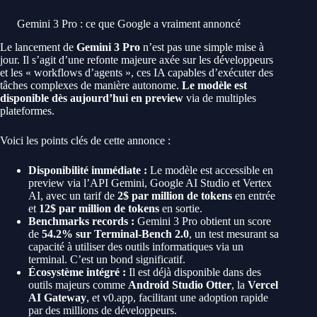
Gemini 3 Pro : ce que Google a vraiment annoncé
Le lancement de
Gemini 3 Pro
n’est pas une simple mise à
jour. Il s’agit d’une refonte majeure axée sur les développeurs
et les « workflows d’agents », ces IA capables d’exécuter des
tâches complexes de manière autonome.
Le modèle est
disponible dès aujourd’hui en preview
via de multiples
plateformes.
Voici les points clés de cette annonce :
Disponibilité immédiate :
Le modèle est accessible en
preview via l’API Gemini, Google AI Studio et Vertex
AI, avec un tarif de
2$ par million de tokens
en entrée
et
12$ par million de tokens
en sortie.
Benchmarks records :
Gemini 3 Pro obtient un score
de
54.2% sur Terminal-Bench 2.0
, un test mesurant sa
capacité à utiliser des outils informatiques via un
terminal. C’est un bond significatif.
Écosystème intégré :
Il est déjà disponible dans des
outils majeurs comme
Android Studio Otter
, la
Vercel
AI Gateway
, et v0.app, facilitant une adoption rapide
par des millions de développeurs.