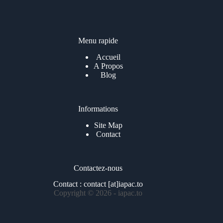
i
l
*
Menu rapide
Accueil
A Propos
Blog
Informations
Site Map
Contact
Contactez-nous
Contact : contact [at]iapac.to
Copyright © 2026 - iapac.to