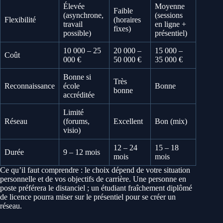
Élevée
Moyenne
Faible
(asynchrone,
(sessions
Flexibilité
(horaires
travail
en ligne +
fixes)
possible)
présentiel)
10 000 – 25
20 000 –
15 000 –
Coût
000 €
50 000 €
35 000 €
Bonne si
Très
Reconnaissance
école
Bonne
bonne
accréditée
Limité
Réseau
(forums,
Excellent
Bon (mix)
visio)
12 – 24
15 – 18
Durée
9 – 12 mois
mois
mois
Ce qu’il faut comprendre : le choix dépend de votre situation
personnelle et de vos objectifs de carrière. Une personne en
poste préférera le distanciel ; un étudiant fraîchement diplômé
de licence pourra miser sur le présentiel pour se créer un
réseau.