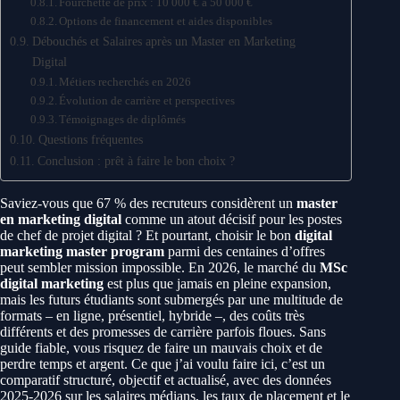
Fourchette de prix : 10 000 € à 50 000 €
Options de financement et aides disponibles
Débouchés et Salaires après un Master en Marketing
Digital
Métiers recherchés en 2026
Évolution de carrière et perspectives
Témoignages de diplômés
Questions fréquentes
Conclusion : prêt à faire le bon choix ?
Saviez-vous que 67 % des recruteurs considèrent un
master
en marketing digital
comme un atout décisif pour les postes
de chef de projet digital ? Et pourtant, choisir le bon
digital
marketing master program
parmi des centaines d’offres
peut sembler mission impossible. En 2026, le marché du
MSc
digital marketing
est plus que jamais en pleine expansion,
mais les futurs étudiants sont submergés par une multitude de
formats – en ligne, présentiel, hybride –, des coûts très
différents et des promesses de carrière parfois floues. Sans
guide fiable, vous risquez de faire un mauvais choix et de
perdre temps et argent. Ce que j’ai voulu faire ici, c’est un
comparatif structuré, objectif et actualisé, avec des données
2025-2026 sur les salaires médians, les taux de placement et le