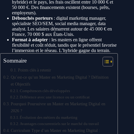
hybride) et le pays, les frais oscillent entre 10 000 € et
50 000 €. Des financements existent (bourses, prêts,
employeurs).
Débouchés porteurs
: digital marketing manager,
spécialiste SEO/SEM, social media manager, data
analyst. Les salaires démarrent autour de 45 000 € en
France, 70 000 $ aux États-Unis.
Format à adapter
: les masters en ligne offrent
flexibilité et coût réduit, tandis que le présentiel favorise
l’immersion et le réseau. L’hybride gagne du terrain.
Sommaire
Points clés à retenir
Qu’est-ce qu’un Master en Marketing Digital ? Définition
et Objectifs
Compétences clés développées
Différence avec une licence ou un certificat
Pourquoi Poursuivre un Master en Marketing Digital en
2026 ?
Évolution des métiers du marketing
Avantages concurrentiels sur le marché du travail
Curriculum Type d’un Master en Marketing Digital :