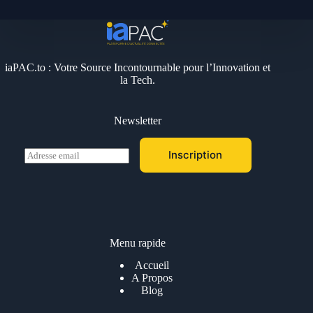
iaPAC.to : Votre Source Incontournable pour l’Innovation et
la Tech.
Newsletter
E
Inscription
m
a
i
l
*
Menu rapide
Accueil
A Propos
Blog