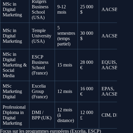
Rutgers
MSc in
Business
9-12
25 000
Digital
AACSB
School
mois
$
Marketing
(USA)
5
MSc in
Temple
semestres
30 000
Digital
University
AACSB
(temps
$
Marketing
(USA)
partiel)
MSc in
ESCP
Digital
Business
28 000
EQUIS,
Marketing &
15 mois
School
€
AACSB
Social
(France)
Media
MSc
Excelia
16 000
EPAS,
Marketing
Group
12 mois
€
AACSB
Digital
(France)
Professional
12 mois
Diploma in
DMI /
12 000
(à
CIM, DMI
Digital
BPP (UK)
£
distance)
Marketing
Focus sur les programmes européens (Excelia, ESCP)