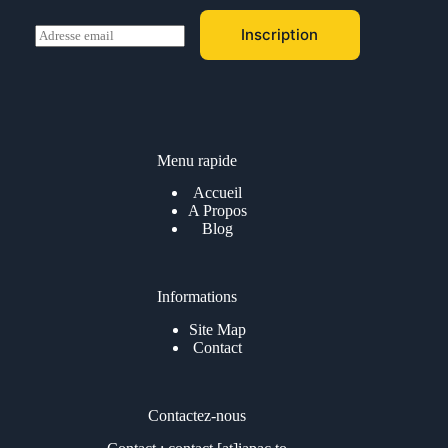
E
Inscription
m
a
i
l
*
Menu rapide
Accueil
A Propos
Blog
Informations
Site Map
Contact
Contactez-nous