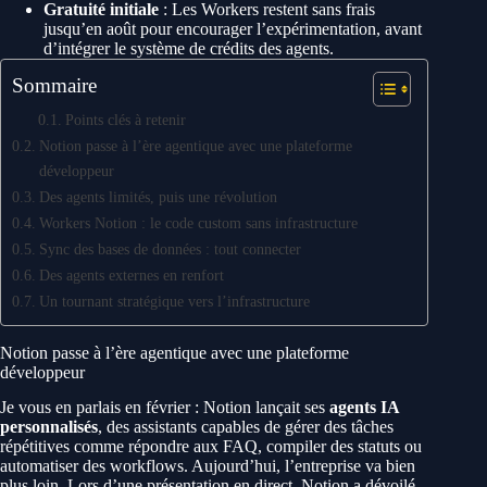
Gratuité initiale
: Les Workers restent sans frais
jusqu’en août pour encourager l’expérimentation, avant
d’intégrer le système de crédits des agents.
Sommaire
Points clés à retenir
Notion passe à l’ère agentique avec une plateforme
développeur
Des agents limités, puis une révolution
Workers Notion : le code custom sans infrastructure
Sync des bases de données : tout connecter
Des agents externes en renfort
Un tournant stratégique vers l’infrastructure
Notion passe à l’ère agentique avec une plateforme
développeur
Je vous en parlais en février : Notion lançait ses
agents IA
personnalisés
, des assistants capables de gérer des tâches
répétitives comme répondre aux FAQ, compiler des statuts ou
automatiser des workflows. Aujourd’hui, l’entreprise va bien
plus loin. Lors d’une présentation en direct, Notion a dévoilé