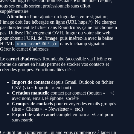
avec son logo et ses coordonnées dans Roundcube. Depuis,
tous ses emails sortent professionnels sans effort
supplémentaire.
Attention :
Pour ajouter un logo dans votre signature,
l’image doit être hébergée en ligne (URL https://). Ne chargez
pas directement le fichier dans Roundcube, ça ne fonctionnera
pas. Utilisez l’hébergement OVH, Imgur ou votre site web
pour obtenir l’URL de l’image, puis insérez-la avec la balise
HTML
dans le champ signature.
<img src="URL" />
Gérer le carnet d’adresses
Le
carnet d’adresses
Roundcube (accessible via l’icône en
forme de carnet en haut) permet de stocker vos contacts et
créer des groupes. Fonctionnalités clés :
Import de contacts
depuis Gmail, Outlook ou fichier
CSV (via « Importer » en haut)
Création manuelle
contact par contact (bouton « + »)
avec nom, email, téléphone, société
Groupes de contacts
pour envoyer des emails groupés
(liste « Clients », « Newsletter », etc.)
Export
de votre carnet complet en format vCard pour
sauvegarde
Ce qu’il faut comprendre : quand vous commencez à taper un