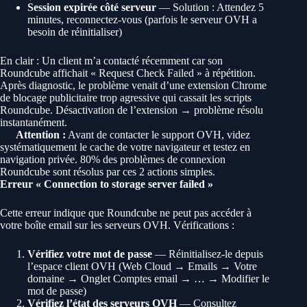
Session expirée côté serveur
— Solution : Attendez 5
minutes, reconnectez-vous (parfois le serveur OVH a
besoin de réinitialiser)
En clair : Un client m’a contacté récemment car son
Roundcube affichait « Request Check Failed » à répétition.
Après diagnostic, le problème venait d’une extension Chrome
de blocage publicitaire trop agressive qui cassait les scripts
Roundcube. Désactivation de l’extension → problème résolu
instantanément.
Attention :
Avant de contacter le support OVH, videz
systématiquement le cache de votre navigateur et testez en
navigation privée. 80% des problèmes de connexion
Roundcube sont résolus par ces 2 actions simples.
Erreur « Connection to storage server failed »
Cette erreur indique que Roundcube ne peut pas accéder à
votre boîte email sur les serveurs OVH. Vérifications :
Vérifiez votre mot de passe
— Réinitialisez-le depuis
l’espace client OVH (Web Cloud → Emails → Votre
domaine → Onglet Comptes email → … → Modifier le
mot de passe)
Vérifiez l’état des serveurs OVH
— Consultez