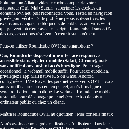
Solution immédiate : videz le cache complet de votre
navigateur (Ctrl+Maj+Suppr), supprimez les cookies du
domaine ovh.net, puis reconnectez-vous. Testez en navigation
privée pour vérifier. Si le problème persiste, désactivez les
extensions navigateur (bloqueurs de publicité, antivirus web)
qui peuvent interférer avec les scripts Roundcube. Dans 80%
des cas, ces actions résolvent l’erreur instantanément.
Peut-on utiliser Roundcube OVH sur smartphone ?
Oui, Roundcube dispose d’une interface responsive
accessible via navigateur mobile (Safari, Chrome), mais
sans notifications push ni accès hors ligne.
Pour usage
occasionnel, le webmail mobile suffit. Pour usage quotidien,
privilégiez l’app Mail native iOS ou Gmail Android
configurée en IMAP avec les paramètres serveurs OVH : vous
aurez notifications push en temps réel, accès hors ligne et
synchronisation automatique. Le webmail Roundcube mobile
reste utile pour dépannage ponctuel (connexion depuis un
ordinateur public ou chez un client).
Maîtriser Roundcube OVH au quotidien : Mes conseils finaux
Après avoir accompagné des dizaines d’utilisateurs dans leur
prise en main de Roundcube OVH, je constate que la majorité