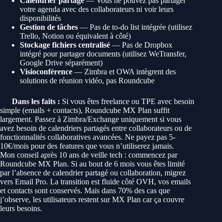
Calendrier partagé
— Vous ne pouvez pas partager
votre agenda avec des collaborateurs ni voir leurs
disponibilités
Gestion de tâches
— Pas de to-do list intégrée (utilisez
Trello, Notion ou équivalent à côté)
Stockage fichiers centralisé
— Pas de Dropbox
intégré pour partager documents (utilisez WeTransfer,
Google Drive séparément)
Visioconférence
— Zimbra et OWA intègrent des
solutions de réunion vidéo, pas Roundcube
Dans les faits :
Si vous êtes freelance ou TPE avec besoin
simple (emails + contacts), Roundcube MX Plan suffit
largement. Passez à Zimbra/Exchange uniquement si vous
avez besoin de calendriers partagés entre collaborateurs ou de
fonctionnalités collaboratives avancées. Ne payez pas 5-
10€/mois pour des features que vous n’utiliserez jamais.
Mon conseil après 10 ans de veille tech : commencez par
Roundcube MX Plan. Si au bout de 6 mois vous êtes limité
par l’absence de calendrier partagé ou collaboration, migrez
vers Email Pro. La transition est fluide côté OVH, vos emails
et contacts sont conservés. Mais dans 70% des cas que
j’observe, les utilisateurs restent sur MX Plan car ça couvre
leurs besoins.