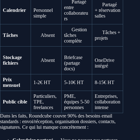
Partagé
Partagé
entre
Calendrier
Personnel
+ réservation
collaborateu
simple
salles
rs
Gestion
Tâches +
Tâches
Absent
tâches
projets
complète
Stockage
Briefcase
Absent
OneDrive
fichiers
(partage
intégré
docs)
Prix
1-2€ HT
5-10€ HT
8-15€ HT
mensuel
Particuliers,
PME,
Entreprises,
Public cible
TPE,
équipes 5-50
collaboration
freelances
personnes
intense
Dans les faits, Roundcube couvre 90% des besoins email
standards : envoi/réception, organisation dossiers, contacts,
signatures. Ce qui lui manque concrètement :