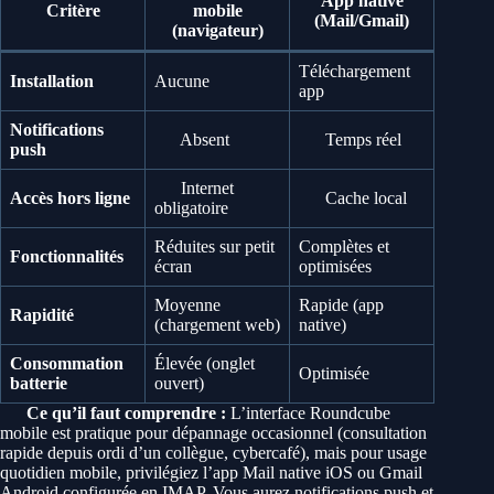
App native
Critère
mobile
(Mail/Gmail)
(navigateur)
Téléchargement
Installation
Aucune
app
Notifications
Absent
Temps réel
push
Internet
Accès hors ligne
Cache local
obligatoire
Réduites sur petit
Complètes et
Fonctionnalités
écran
optimisées
Moyenne
Rapide (app
Rapidité
(chargement web)
native)
Consommation
Élevée (onglet
Optimisée
batterie
ouvert)
Ce qu’il faut comprendre :
L’interface Roundcube
mobile est pratique pour dépannage occasionnel (consultation
rapide depuis ordi d’un collègue, cybercafé), mais pour usage
quotidien mobile, privilégiez l’app Mail native iOS ou Gmail
Android configurée en IMAP. Vous aurez notifications push et