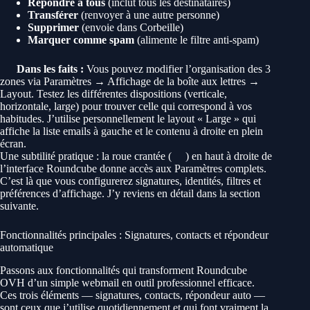
Répondre à tous
(inclut tous les destinataires)
Transférer
(renvoyer à une autre personne)
Supprimer
(envoie dans Corbeille)
Marquer comme spam
(alimente le filtre anti-spam)
Dans les faits :
Vous pouvez modifier l’organisation des 3
zones via Paramètres → Affichage de la boîte aux lettres →
Layout. Testez les différentes dispositions (verticale,
horizontale, large) pour trouver celle qui correspond à vos
habitudes. J’utilise personnellement le layout « Large » qui
affiche la liste emails à gauche et le contenu à droite en plein
écran.
Une subtilité pratique : la roue crantée (
) en haut à droite de
l’interface Roundcube donne accès aux Paramètres complets.
C’est là que vous configurerez signatures, identités, filtres et
préférences d’affichage. J’y reviens en détail dans la section
suivante.
Fonctionnalités principales : Signatures, contacts et répondeur
automatique
Passons aux fonctionnalités qui transforment Roundcube
OVH d’un simple webmail en outil professionnel efficace.
Ces trois éléments — signatures, contacts, répondeur auto —
sont ceux que j’utilise quotidiennement et qui font vraiment la