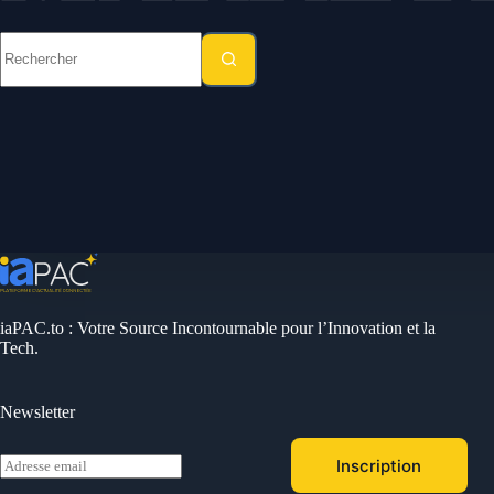
Aucun
résultat
iaPAC.to : Votre Source Incontournable pour l’Innovation et la
Tech.
Newsletter
E
Inscription
m