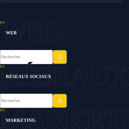
03.
WEB
Aucun
résultat
04.
RÉSEAUX SOCIAUX
Aucun
résultat
05.
MARKETING