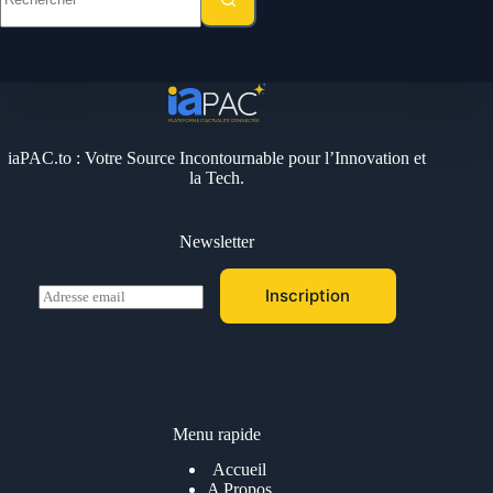
résultat
iaPAC.to : Votre Source Incontournable pour l’Innovation et
la Tech.
Newsletter
E
Inscription
m
a
i
l
*
Menu rapide
Accueil
A Propos