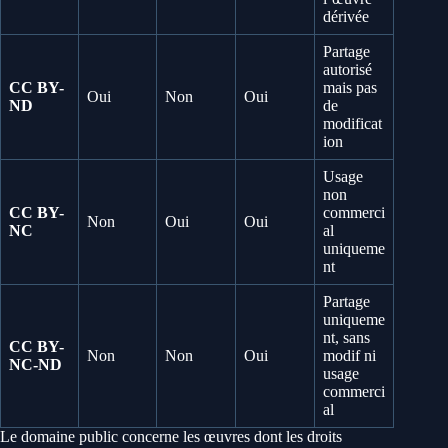
dérivée
Partage
autorisé
CC BY-
mais pas
Oui
Non
Oui
ND
de
modificat
ion
Usage
non
CC BY-
commerci
Non
Oui
Oui
NC
al
uniqueme
nt
Partage
uniqueme
nt, sans
CC BY-
Non
Non
Oui
modif ni
NC-ND
usage
commerci
al
Le domaine public concerne les œuvres dont les droits