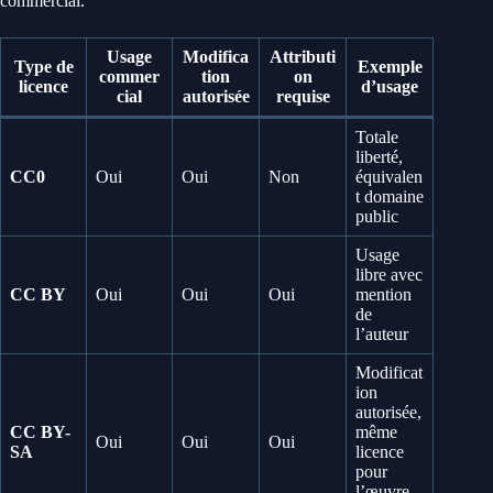
commercial.
Usage
Modifica
Attributi
Type de
Exemple
commer
tion
on
licence
d’usage
cial
autorisée
requise
Totale
liberté,
CC0
Oui
Oui
Non
équivalen
t domaine
public
Usage
libre avec
CC BY
Oui
Oui
Oui
mention
de
l’auteur
Modificat
ion
autorisée,
CC BY-
même
Oui
Oui
Oui
SA
licence
pour
l’œuvre