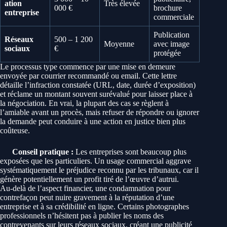
ation
Très élevée
000 €
brochure
entreprise
commerciale
Publication
Réseaux
500 – 1 200
Moyenne
avec image
sociaux
€
protégée
Le processus type commence par une mise en demeure
envoyée par courrier recommandé ou email. Cette lettre
détaille l’infraction constatée (URL, date, durée d’exposition)
et réclame un montant souvent surévalué pour laisser place à
la négociation. En vrai, la plupart des cas se règlent à
l’amiable avant un procès, mais refuser de répondre ou ignorer
la demande peut conduire à une action en justice bien plus
coûteuse.
Conseil pratique :
Les entreprises sont beaucoup plus
exposées que les particuliers. Un usage commercial aggrave
systématiquement le préjudice reconnu par les tribunaux, car il
génère potentiellement un profit tiré de l’œuvre d’autrui.
Au-delà de l’aspect financier, une condamnation pour
contrefaçon peut nuire gravement à la réputation d’une
entreprise et à sa crédibilité en ligne. Certains photographes
professionnels n’hésitent pas à publier les noms des
contrevenants sur leurs réseaux sociaux, créant une publicité