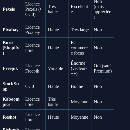
Non
Licence
Très
Excellent
(mais
Pexels
Pexels (≈
haute
e
appréciée
CC0)
)
Licence
Pixabay
Haute
Très large
Non
Pixabay
Burst
E-
Licence
(Shopify
Haute
commerc
Non
libre
)
e focus
Énorme
Licence
Oui (sauf
Freepik
Variable
(vecteurs
Freepik
Premium)
++)
StockSn
CC0
Haute
Bonne
Non
ap
Kaboom
Licence
Très
Moyenne
Non
pics
libre
haute
Licence
Reshot
Haute
Moyenne
Non
libre
Picjumb
Licence