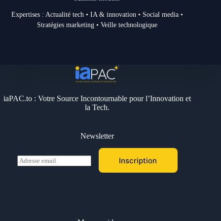
Expertises : Actualité tech • IA & innovation • Social media •
Stratégies marketing • Veille technologique
iaPAC.to : Votre Source Incontournable pour l’Innovation et
la Tech.
Newsletter
E
Inscription
m
a
i
l
*