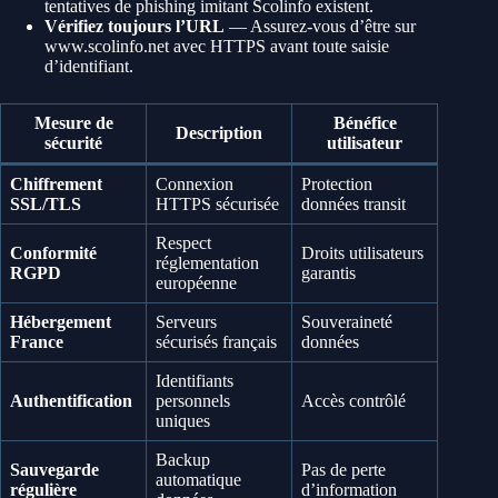
tentatives de phishing imitant Scolinfo existent.
Vérifiez toujours l’URL
— Assurez-vous d’être sur
www.scolinfo.net avec HTTPS avant toute saisie
d’identifiant.
Mesure de
Bénéfice
Description
sécurité
utilisateur
Chiffrement
Connexion
Protection
SSL/TLS
HTTPS sécurisée
données transit
Respect
Conformité
Droits utilisateurs
réglementation
RGPD
garantis
européenne
Hébergement
Serveurs
Souveraineté
France
sécurisés français
données
Identifiants
Authentification
personnels
Accès contrôlé
uniques
Backup
Sauvegarde
Pas de perte
automatique
régulière
d’information