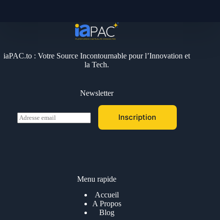
iaPAC.to : Votre Source Incontournable pour l’Innovation et
la Tech.
Newsletter
E
Inscription
m
a
i
l
*
Menu rapide
Accueil
A Propos
Blog