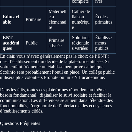
complète
ivés
Maternell
Cahier de
Educart
e à
liaison
Écoles
Primaire
able
élémentai
numériqu
primaires
re
e
ENT
Solutions
Établisse
Primaire
académi
Public
régionale
ments
à lycée
ques
s variées
publics
En clair, vous n’avez généralement pas le choix de l’ENT :
c’est l’établissement qui décide de la plateforme utilisée. Si
votre enfant fréquente un établissement privé catholique,
Scolinfo sera probablement l’outil en place. Un collège public
utilisera plus volontiers Pronote ou un ENT académique.
Dans les faits, toutes ces plateformes répondent au même
besoin fondamental : digitaliser le suivi scolaire et faciliter la
communication. Les différences se situent dans l’étendue des
fonctionnalités, l’ergonomie de l’interface et les écosystèmes
d’établissements ciblés.
Questions Fréquentes