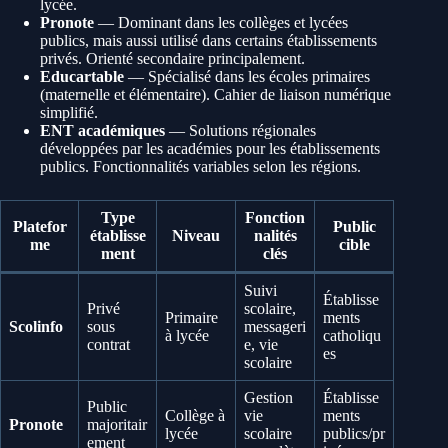
lycée.
Pronote
— Dominant dans les collèges et lycées
publics, mais aussi utilisé dans certains établissements
privés. Orienté secondaire principalement.
Educartable
— Spécialisé dans les écoles primaires
(maternelle et élémentaire). Cahier de liaison numérique
simplifié.
ENT académiques
— Solutions régionales
développées par les académies pour les établissements
publics. Fonctionnalités variables selon les régions.
Type
Fonction
Platefor
Public
établisse
Niveau
nalités
me
cible
ment
clés
Suivi
Établisse
Privé
scolaire,
Primaire
ments
Scolinfo
sous
messageri
à lycée
catholiqu
contrat
e, vie
es
scolaire
Gestion
Établisse
Public
Collège à
vie
ments
Pronote
majoritair
lycée
scolaire
publics/pr
ement