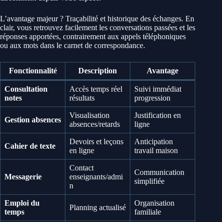
L’avantage majeur ? Traçabilité et historique des échanges. En
clair, vous retrouvez facilement les conversations passées et les
réponses apportées, contrairement aux appels téléphoniques
ou aux mots dans le carnet de correspondance.
Fonctionnalité
Description
Avantage
Consultation
Accès temps réel
Suivi immédiat
notes
résultats
progression
Visualisation
Justification en
Gestion absences
absences/retards
ligne
Devoirs et leçons
Anticipation
Cahier de texte
en ligne
travail maison
Contact
Communication
Messagerie
enseignants/admi
simplifiée
n
Emploi du
Organisation
Planning actualisé
temps
familiale