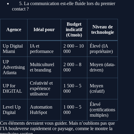
5. La communication est-elle fluide lors du premier
contact ?
Budget
Niveau de
Agence
Idéal pour
indicatif
technologie
(€/mois)
Up Digital
IA et
2 000 – 10
Élevé (IA
Miami
performance
000
propriétaire)
UP
Multiculturel
2 000 – 8
Moyen (data-
Advertising
et branding
000
driven)
Atlanta
Créativité et
UP for
1 500 – 5
Moyen
expérience
DIGITAL
000
(créatif)
utilisateur
Élevé
Level Up
Automation
1 000 – 5
(certifications
Digital
HubSpot
000
multiples)
Ces éléments devraient vous guider. Mais n’oublions pas que
l’IA bouleverse rapidement ce paysage, comme le montre la
prochaine section.