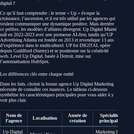
digital ?
Ce qu’il faut comprendre : le terme « Up » évoque la
croissance, l’ascension, et il est très utilisé par les agences qui
veulent communiquer une dynamique positive. Mais derrière
ce préfixe, les modèles d’affaires divergent. Up Digital Miami
naît en 2022-2023 avec une promesse AI-first, tandis qu’UP
Advertising Atlanta est fondée en 2013 et revendique 13 ans
d’expérience dans le multiculturel. UP for DIGITAL opère
depuis Guildford (Surrey) et se positionne sur la créativité
web. Level Up Digital, basée à Detroit, mise sur
l’automatisation HubSpot.
Les différences clés entre chaque entité
Dans les faits, choisir la bonne agence Up Digital Marketing
nécessite de connaître ces nuances. Le tableau ci-dessous
synthétise les caractéristiques principales pour vous aider à y
voir plus clair.
Nom de
Année de
Spécialité
Localisation
C
l’agence
création
principale
Up Digital
Marketing IA,
P