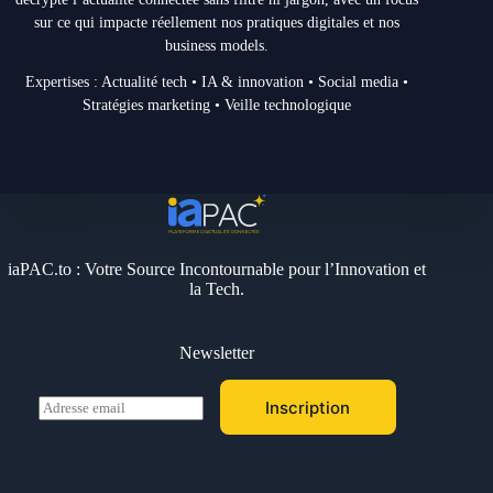
sur ce qui impacte réellement nos pratiques digitales et nos
business models.
Expertises : Actualité tech • IA & innovation • Social media •
Stratégies marketing • Veille technologique
iaPAC.to : Votre Source Incontournable pour l’Innovation et
la Tech.
Newsletter
E
Inscription
m
a
i
l