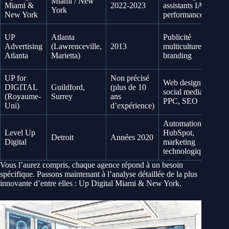
Miami / New
Miami &
2022-2023
assistants IA,
sta
York
New York
performance
co
Co
UP
Atlanta
Publicité
no
Advertising
(Lawrenceville,
2013
multiculturelle,
ch
Atlanta
Marietta)
branding
co
UP for
Non précisé
PM
Web design,
DIGITAL
Guildford,
(plus de 10
gr
social media,
(Royaume-
Surrey
ans
en
PPC, SEO
Uni)
d’expérience)
in
Automation
En
Level Up
HubSpot,
ch
Detroit
Années 2020
Digital
marketing
uni
technologique
st
Vous l’aurez compris, chaque agence répond à un besoin
spécifique. Passons maintenant à l’analyse détaillée de la plus
innovante d’entre elles : Up Digital Miami & New York.