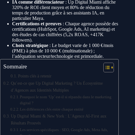
IA comme différenciateur
: Up Digital Miami affiche
320% de ROI client moyen et 80% de réduction du
temps de production grâce à ses assistants IA, en
particulier Maya.
Certifications et preuves
: Chaque agence possède des
certifications (HubSpot, Google Ads, AI marketing) et
des études de cas chiffrées (5,2x ROAS, +417K
followers).
Choix stratégique
: Le budget varie de 1 000 €/mois
(PME) à plus de 10 000 € (multinationale) ;
l’adéquation secteur/technologie est primordiale.
Sommaire
Points clés à retenir
Qu’est-ce que Up Digital Marketing ? Un Écosystème
d’Agences aux Identités Multiples
Pourquoi le nom ‘Up’ est-il si répandu dans le marketing
digital ?
Les différences clés entre chaque entité
Up Digital Miami & New York : L’Agence AI-First aux
Résultats Prouvés
Les services spécifiques : SEO, Google Ads, Meta Ads,