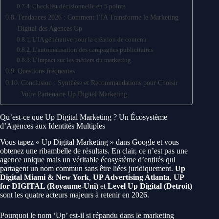
Checklist décisionnelle en 5 points
Tendances 2026 : Comment l’IA Transforme le Marketing
Digital des Agences Up
L’IA générative pour la création de contenu
L’automatisation des campagnes publicitaires
L’impact sur les métiers du marketing
Questions fréquentes
Conclusion : Synthèse et Recommandations pour Choisir
Votre Partenaire Up Digital Marketing
Qu’est-ce que Up Digital Marketing ? Un Écosystème
d’Agences aux Identités Multiples
Vous tapez « Up Digital Marketing » dans Google et vous
obtenez une ribambelle de résultats. En clair, ce n’est pas une
agence unique mais un véritable écosystème d’entités qui
partagent un nom commun sans être liées juridiquement.
Up
Digital Miami & New York
,
UP Advertising Atlanta
,
UP
for DIGITAL (Royaume-Uni)
et
Level Up Digital (Detroit)
sont les quatre acteurs majeurs à retenir en 2026.
Pourquoi le nom ‘Up’ est-il si répandu dans le marketing