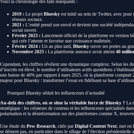
Voici la chronologie des faits marquants :
2019 :
Le projet
Bluesky
est initié au sein de Twitter, avec pour
réseaux sociaux.
2021 :
L’entité prend son envol et devient une société indépendan
social ouvert.
Février 2023 :
Lancement officiel de la plateforme en version bê
qui crée l’attente et favorise une croissance maîtrisée.
Février 2024 :
Un an plus tard,
Bluesky
ouvre ses portes au gra
Novembre 2025 :
La plateforme annonce avoir atteint
40 millio
Cependant, les chiffres révèlent une dynamique complexe. Selon les d
d’inscrits est élevé, le nombre d’utilisateurs actifs quotidiens s’établissa
une baisse de 40% par rapport à mars 2025, où la plateforme comptait 2
majeur pour Bluesky : transformer l’essai en fidélisant sa base d’utilisat
Pourquoi Bluesky séduit les influenceurs d’actualité
Au-delà des chiffres, où se situe la véritable force de Bluesky ?
La r
stratégique : les créateurs de contenu et les influenceurs spécialisés dan
polarisation et la désinformation sur des plateformes comme X, trouve
Une étude du
Pew Research
, citée par
Digital Content Next
, met en 
se dément pas, en particulier dans le sillage de l’élection présidentielle