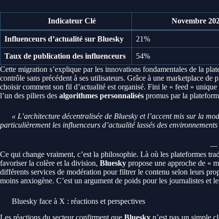
Indicateur Clé
Novembre 20
Influenceurs d’actualité sur Bluesky
21%
Taux de publication des influenceurs
54%
Cette migration s’explique par les innovations fondamentales de la pla
contrôle sans précédent à ses utilisateurs. Grâce à une marketplace de 
choisir comment son fil d’actualité est organisé. Fini le « feed » unique
l’un des piliers des
algorithmes personnalisés
promus par la plateform
« L’architecture décentralisée de Bluesky et l’accent mis sur la modé
particulièrement les influenceurs d’actualité lassés des environnements
Ce qui change vraiment, c’est la philosophie. Là où les plateformes trad
favoriser la colère et la division,
Bluesky
propose une approche de « mo
différents services de modération pour filtrer le contenu selon leurs pro
moins anxiogène. C’est un argument de poids pour les journalistes et le
Bluesky face à X : réactions et perspectives
Les réactions du secteur confirment que
Bluesky
n’est pas un simple cl