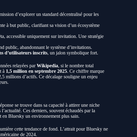
 mission d’explorer un standard décentralisé pour les
te à but public, clarifiant sa vision d’un écosystème
ta, accessible uniquement sur invitation. Une stratégie
nd public, abandonnant le système d’invitations.
ns d’utilisateurs inscrits
, un jalon symbolique fort.
onnées relayées par
Wikipedia
, si le nombre total
it à
1,5 million en septembre 2025
. Ce chiffre marque
,5 millions d’actifs. Ce décalage souligne un enjeu
eurs.
éponse se trouve dans sa capacité à attirer une niche
s l’actualité. Ces derniers, souvent échaudés par la
nt en Bluesky un environnement plus sain.
lumière cette tendance de fond. L’attrait pour Bluesky ne
 américaine de 2024.