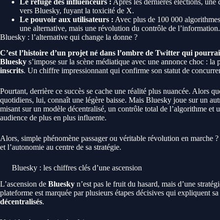
Le refuge des influenceurs :
Après les dernières élections, une
vers Bluesky, fuyant la toxicité de X.
Le pouvoir aux utilisateurs :
Avec plus de 100 000 algorithmes 
une alternative, mais une révolution du contrôle de l’information.
Bluesky : l’alternative qui change la donne ?
C’est l’histoire d’un projet né dans l’ombre de Twitter qui pourrait 
Bluesky
s’impose sur la scène médiatique avec une annonce choc : la 
inscrits
. Un chiffre impressionnant qui confirme son statut de concurren
Pourtant, derrière ce succès se cache une réalité plus nuancée. Alors que
quotidiens, lui, connaît une légère baisse. Mais Bluesky joue sur un autre
misant sur un modèle décentralisé, un contrôle total de l’algorithme et 
audience de plus en plus influente.
Alors, simple phénomène passager ou véritable révolution en marche ?
et l’autonomie au centre de sa stratégie.
Bluesky : les chiffres clés d’une ascension
L’ascension de
Bluesky
n’est pas le fruit du hasard, mais d’une stratég
plateforme est marquée par plusieurs étapes décisives qui expliquent sa
décentralisés
.