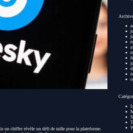
Archiv
a
j
j
m
a
m
f
j
d
n
o
Catégor
I
M
S
T
s un chiffre révèle un défi de taille pour la plateforme.