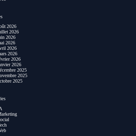
es
oût 2026
uillet 2026
uin 2026
ai 2026
vril 2026
ars 2026
évrier 2026
anvier 2026
écembre 2025
ovembre 2025
ctobre 2025
ies
A
arketing
ocial
ech
Web