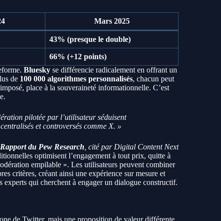
24
Mars 2025
43% (presque le double)
66% (+12 points)
teforme.
Bluesky
se différencie radicalement en offrant un
plus de
100 000 algorithmes personnalisés
, chacun peut
 imposé, place à la souveraineté informationnelle. C’est
e.
ration pilotée par l’utilisateur séduisent
 centralisés et controversés comme X. »
—
Rapport du Pew Research
, cité par Digital Content Next
itionnelles optimisent l’engagement à tout prix, quitte à
dération empilable ». Les utilisateurs peuvent combiner
pres critères, créant ainsi une expérience sur mesure et
s experts qui cherchent à engager un dialogue constructif.
one de Twitter, mais une proposition de valeur différente.