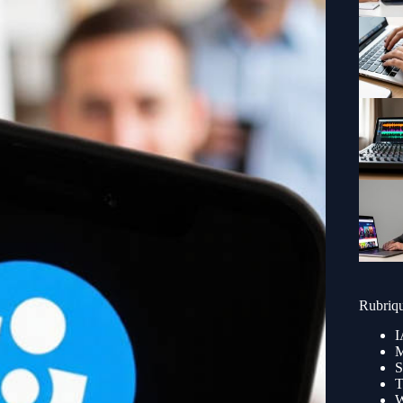
Rubriq
I
M
S
T