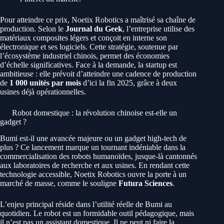
Pour atteindre ce prix, Noetix Robotics a maîtrisé sa chaîne de
production. Selon le
Journal du Geek
, l’entreprise utilise des
matériaux composites légers et conçoit en interne son
électronique et ses logiciels. Cette stratégie, soutenue par
l’écosystème industriel chinois, permet des économies
d’échelle significatives. Face à la demande, la startup est
ambitieuse : elle prévoit d’atteindre une cadence de production
de
1 000 unités par mois
d’ici la fin 2025, grâce à deux
usines déjà opérationnelles.
Robot domestique : la révolution chinoise est-elle un
gadget ?
Bumi est-il une avancée majeure ou un gadget high-tech de
plus ? Ce lancement marque un tournant indéniable dans la
commercialisation des robots humanoïdes, jusque-là cantonnés
aux laboratoires de recherche et aux usines. En rendant cette
technologie accessible, Noetix Robotics ouvre la porte à un
marché de masse, comme le souligne
Futura Sciences
.
L’enjeu principal réside dans l’utilité réelle de Bumi au
quotidien. Le robot est un formidable outil pédagogique, mais
il n’est pas un assistant domestique. Il ne peut ni faire la