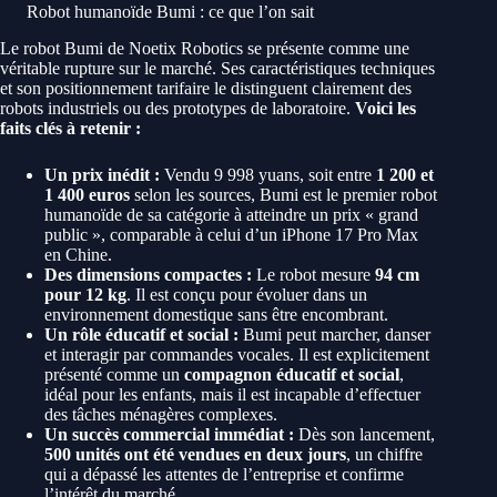
Robot humanoïde Bumi : ce que l’on sait
Le robot Bumi de Noetix Robotics se présente comme une
véritable rupture sur le marché. Ses caractéristiques techniques
et son positionnement tarifaire le distinguent clairement des
robots industriels ou des prototypes de laboratoire.
Voici les
faits clés à retenir :
Un prix inédit :
Vendu 9 998 yuans, soit entre
1 200 et
1 400 euros
selon les sources, Bumi est le premier robot
humanoïde de sa catégorie à atteindre un prix « grand
public », comparable à celui d’un iPhone 17 Pro Max
en Chine.
Des dimensions compactes :
Le robot mesure
94 cm
pour 12 kg
. Il est conçu pour évoluer dans un
environnement domestique sans être encombrant.
Un rôle éducatif et social :
Bumi peut marcher, danser
et interagir par commandes vocales. Il est explicitement
présenté comme un
compagnon éducatif et social
,
idéal pour les enfants, mais il est incapable d’effectuer
des tâches ménagères complexes.
Un succès commercial immédiat :
Dès son lancement,
500 unités ont été vendues en deux jours
, un chiffre
qui a dépassé les attentes de l’entreprise et confirme
l’intérêt du marché.