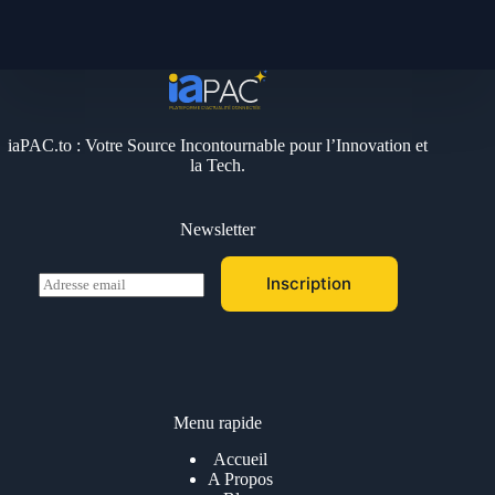
iaPAC.to : Votre Source Incontournable pour l’Innovation et
la Tech.
Newsletter
E
Inscription
m
a
i
l
*
Menu rapide
Accueil
A Propos