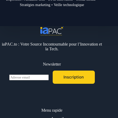
Stratégies marketing • Veille technologique
iaPAC.to : Votre Source Incontournable pour l’Innovation et
la Tech.
Newsletter
E
Inscription
m
a
i
l
*
Menu rapide