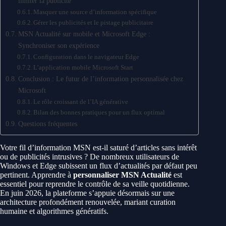
limiter la publicité
Masquer une source d’information spécifique
Gérer les publicités et le pistage publicitaire
MSN Actualité sur mobile et Microsoft Edge :
Synchroniser son expérience
Configuration dans le navigateur Edge
L’application mobile Microsoft Start
Conclusion : Le futur de l’information personnalisée chez
Microsoft
Le rôle croissant de l’IA générative
Bilan des bonnes pratiques pour un flux optimal
Questions fréquentes
Votre fil d’information MSN est-il saturé d’articles sans intérêt
ou de publicités intrusives ? De nombreux utilisateurs de
Windows et Edge subissent un flux d’actualités par défaut peu
pertinent. Apprendre à
personnaliser MSN Actualité
est
essentiel pour reprendre le contrôle de sa veille quotidienne.
En juin 2026, la plateforme s’appuie désormais sur une
architecture profondément renouvelée, mariant curation
humaine et algorithmes génératifs.