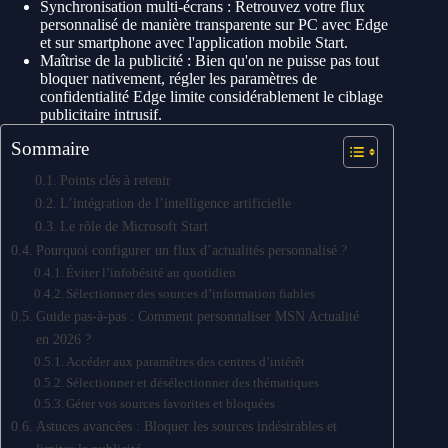
Synchronisation multi-écrans : Retrouvez votre flux
personnalisé de manière transparente sur PC avec Edge
et sur smartphone avec l'application mobile Start.
Maîtrise de la publicité : Bien qu'on ne puisse pas tout
bloquer nativement, régler les paramètres de
confidentialité Edge limite considérablement le ciblage
publicitaire intrusif.
Sommaire
Points clés à retenir
L’intégration de l’intelligence artificielle
Le rôle de Microsoft Start
Pourquoi configurer un flux d’actualités personnalisé ?
Éviter l’infobésité au quotidien
Sélectionner des sources d’information fiables
Guide pas-à-pas : Comment personnaliser MSN Actualité
en 2026 ?
Accéder aux paramètres des centres d’intérêt
Sélectionner et désélectionner des thématiques
Gérer vos sources favorites et bloquées
Astuces avancées : Bloquer les sources indésirables et