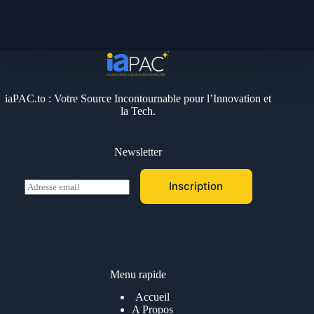
iaPAC.to : Votre Source Incontournable pour l’Innovation et
la Tech.
Newsletter
E
Inscription
m
a
i
l
*
Menu rapide
Accueil
A Propos