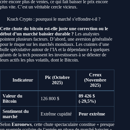
crée encore plus de ventes, ce qui fait baisser le prix encore
plus vite. C’est un véritable cercle vicieux.
Krach Crypto : pourquoi le marché s’effondre-t-il ?
Cette chute du bitcoin est-elle juste une correction ou le
début d’un marché baissier durable ?
Les analystes
pointent plusieurs facteurs. D’abord, une aversion généralisée
pour le risque sur les marchés mondiaux. Les craintes d’une
bulle spéculative autour de l’IA et la dépendance à quelques
géants de la tech poussent les investisseurs à se délester de
leurs actifs les plus volatils, dont le Bitcoin.
Creux
Pic (Octobre
Indicateur
(Novembre
2025)
2025)
Valeur du
89 426 $
126 800 $
Bitcoin
(-29,5%)
Sentiment du
Extrême cupidité
Peur extrême
marché
Selon
Euronews
, cette chute spectaculaire constitue « presque
un exemple scolaire de l’entrée en phase de marché baissier ».