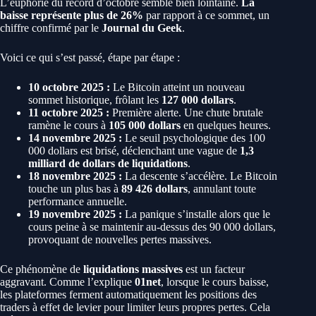
L’euphorie du record d’octobre semble bien lointaine.
La
baisse représente plus de 26%
par rapport à ce sommet, un
chiffre confirmé par le
Journal du Geek
.
Voici ce qui s’est passé, étape par étape :
10 octobre 2025 :
Le Bitcoin atteint un nouveau
sommet historique, frôlant les
127 000 dollars
.
11 octobre 2025 :
Première alerte. Une chute brutale
ramène le cours à
105 000 dollars
en quelques heures.
14 novembre 2025 :
Le seuil psychologique des 100
000 dollars est brisé, déclenchant une vague de
1,3
milliard de dollars de liquidations
.
18 novembre 2025 :
La descente s’accélère. Le Bitcoin
touche un plus bas à
89 426 dollars
, annulant toute
performance annuelle.
19 novembre 2025 :
La panique s’installe alors que le
cours peine à se maintenir au-dessus des 90 000 dollars,
provoquant de nouvelles pertes massives.
Ce phénomène de
liquidations massives
est un facteur
aggravant. Comme l’explique
01net
, lorsque le cours baisse,
les plateformes ferment automatiquement les positions des
traders à effet de levier pour limiter leurs propres pertes. Cela