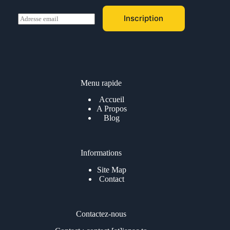
E
Inscription
m
a
i
l
*
Menu rapide
Accueil
A Propos
Blog
Informations
Site Map
Contact
Contactez-nous