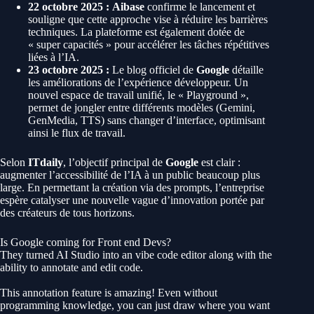
22 octobre 2025 :
Aibase
confirme le lancement et
souligne que cette approche vise à réduire les barrières
techniques. La plateforme est également dotée de
« super capacités » pour accélérer les tâches répétitives
liées à l’IA.
23 octobre 2025 :
Le blog officiel de
Google
détaille
les améliorations de l’expérience développeur. Un
nouvel espace de travail unifié, le « Playground »,
permet de jongler entre différents modèles (Gemini,
GenMedia, TTS) sans changer d’interface, optimisant
ainsi le flux de travail.
Selon
ITdaily
, l’objectif principal de
Google
est clair :
augmenter l’accessibilité de l’IA à un public beaucoup plus
large. En permettant la création via des prompts, l’entreprise
espère catalyser une nouvelle vague d’innovation portée par
des créateurs de tous horizons.
Is Google coming for Front end Devs?
They turned AI Studio into an vibe code editor along with the
ability to annotate and edit code.
This annotation feature is amazing! Even without
programming knowledge, you can just draw where you want