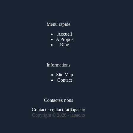
i
l
*
Menu rapide
Accueil
A Propos
Blog
Informations
Site Map
Contact
Contactez-nous
Contact : contact [at]iapac.to
Copyright © 2026 - iapac.to