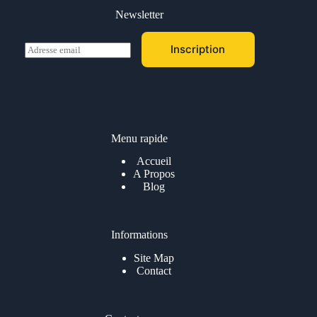
Newsletter
E
Inscription
m
a
i
l
*
Menu rapide
Accueil
A Propos
Blog
Informations
Site Map
Contact