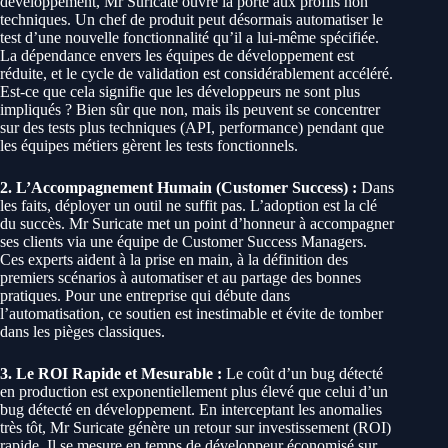
développement, Mr Suricate ouvre la porte aux profils non
techniques. Un chef de produit peut désormais automatiser le
test d’une nouvelle fonctionnalité qu’il a lui-même spécifiée.
La dépendance envers les équipes de développement est
réduite, et le cycle de validation est considérablement accéléré.
Est-ce que cela signifie que les développeurs ne sont plus
impliqués ? Bien sûr que non, mais ils peuvent se concentrer
sur des tests plus techniques (API, performance) pendant que
les équipes métiers gèrent les tests fonctionnels.
2. L’Accompagnement Humain (Customer Success) :
Dans
les faits, déployer un outil ne suffit pas. L’adoption est la clé
du succès. Mr Suricate met un point d’honneur à accompagner
ses clients via une équipe de Customer Success Managers.
Ces experts aident à la prise en main, à la définition des
premiers scénarios à automatiser et au partage des bonnes
pratiques. Pour une entreprise qui débute dans
l’automatisation, ce soutien est inestimable et évite de tomber
dans les pièges classiques.
3. Le ROI Rapide et Mesurable :
Le coût d’un bug détecté
en production est exponentiellement plus élevé que celui d’un
bug détecté en développement. En interceptant les anomalies
très tôt, Mr Suricate génère un retour sur investissement (ROI)
rapide. Il se mesure en temps de développeur économisé sur