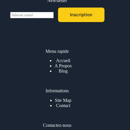
Newsletter
E
Inscription
m
a
i
l
*
Menu rapide
Accueil
A Propos
Blog
Informations
Site Map
Contact
Contactez-nous