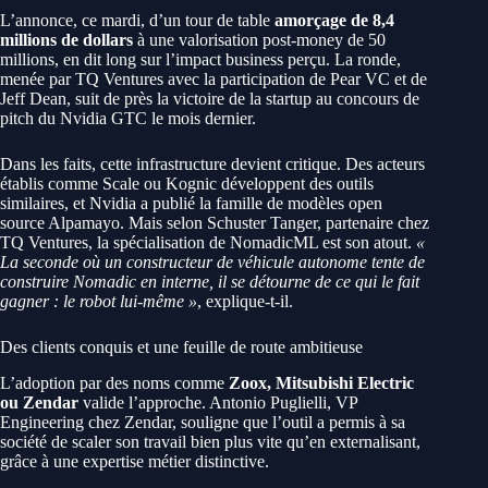
L’annonce, ce mardi, d’un tour de table
amorçage de 8,4
millions de dollars
à une valorisation post-money de 50
millions, en dit long sur l’impact business perçu. La ronde,
menée par TQ Ventures avec la participation de Pear VC et de
Jeff Dean, suit de près la victoire de la startup au concours de
pitch du Nvidia GTC le mois dernier.
Dans les faits, cette infrastructure devient critique. Des acteurs
établis comme Scale ou Kognic développent des outils
similaires, et Nvidia a publié la famille de modèles open
source Alpamayo. Mais selon Schuster Tanger, partenaire chez
TQ Ventures, la spécialisation de NomadicML est son atout.
«
La seconde où un constructeur de véhicule autonome tente de
construire Nomadic en interne, il se détourne de ce qui le fait
gagner : le robot lui-même »
, explique-t-il.
Des clients conquis et une feuille de route ambitieuse
L’adoption par des noms comme
Zoox, Mitsubishi Electric
ou Zendar
valide l’approche. Antonio Puglielli, VP
Engineering chez Zendar, souligne que l’outil a permis à sa
société de scaler son travail bien plus vite qu’en externalisant,
grâce à une expertise métier distinctive.