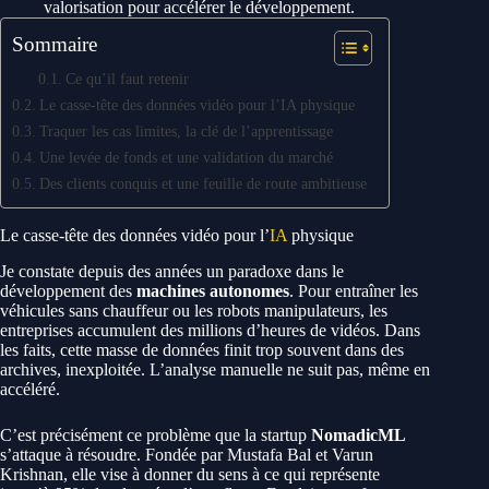
valorisation pour accélérer le développement.
Sommaire
Ce qu’il faut retenir
Le casse-tête des données vidéo pour l’IA physique
Traquer les cas limites, la clé de l’apprentissage
Une levée de fonds et une validation du marché
Des clients conquis et une feuille de route ambitieuse
Le casse-tête des données vidéo pour l’
IA
physique
Je constate depuis des années un paradoxe dans le
développement des
machines autonomes
. Pour entraîner les
véhicules sans chauffeur ou les robots manipulateurs, les
entreprises accumulent des millions d’heures de vidéos. Dans
les faits, cette masse de données finit trop souvent dans des
archives, inexploitée. L’analyse manuelle ne suit pas, même en
accéléré.
C’est précisément ce problème que la startup
NomadicML
s’attaque à résoudre. Fondée par Mustafa Bal et Varun
Krishnan, elle vise à donner du sens à ce qui représente