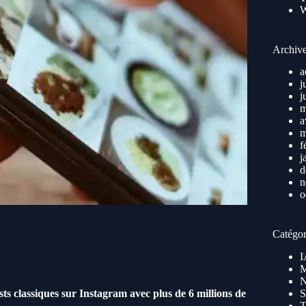
Archiv
a
j
j
m
a
m
f
j
d
n
o
Catégor
I
M
N
s classiques sur Instagram avec plus de 6 millions de
S
T