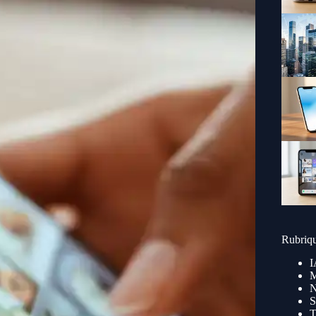
Rubriq
I
M
N
S
T