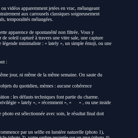
s ou vidéos apparemment jetées en vrac, mélangeant
trairement aux carrousels classiques soigneusement
als, temporalités mélangées.
ette apparence de spontanéité non filtrée. Vous y
 de soleil capturé à travers une vitre sale, une capture
légende minimaliste : « lately », un simple émoji, ou une
nt :
même jour, ni même de la même semaine. On saute du
, objets du quotidien, mèmes : aucune cohérence
tion : les défauts techniques font partie du charme.
rivilégie « lately », « récemment », «
« , ou une inside
oto est sélectionnée avec soin, le résultat final doit
ommence par un selfie en lumière naturelle (photo 1),
icle (photo 3), votre ombre projetée sur un mur (photo 4),