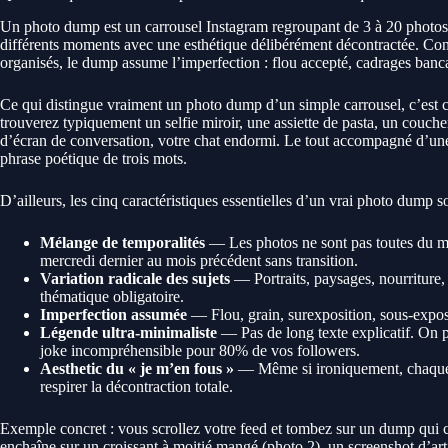
Un photo dump est un carrousel Instagram regroupant de 3 à 20 photo
différents moments avec une esthétique délibérément décontractée. Con
organisés, le dump assume l’imperfection : flou accepté, cadrages banc
Ce qui distingue vraiment un photo dump d’un simple carrousel, c’est c
trouverez typiquement un selfie miroir, une assiette de pasta, un coucher
d’écran de conversation, votre chat endormi. Le tout accompagné d’une 
phrase poétique de trois mots.
D’ailleurs, les cinq caractéristiques essentielles d’un vrai photo dump so
Mélange de temporalités
— Les photos ne sont pas toutes du 
mercredi dernier au mois précédent sans transition.
Variation radicale des sujets
— Portraits, paysages, nourriture
thématique obligatoire.
Imperfection assumée
— Flou, grain, surexposition, sous-exposi
Légende ultra-minimaliste
— Pas de long texte explicatif. On p
joke incompréhensible pour 80% de vos followers.
Aesthetic du « je m’en fous »
— Même si ironiquement, chaque ph
respirer la décontraction totale.
Exemple concret : vous scrollez votre feed et tombez sur un dump qui c
enchaîne sur un croissant à moitié mangé (photo 2), un screenshot d’art