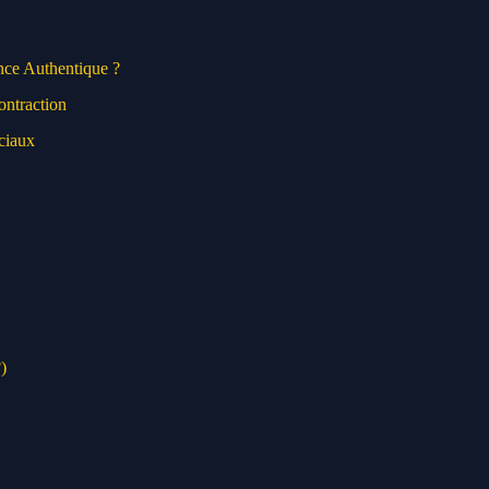
nce Authentique ?
ontraction
ciaux
)