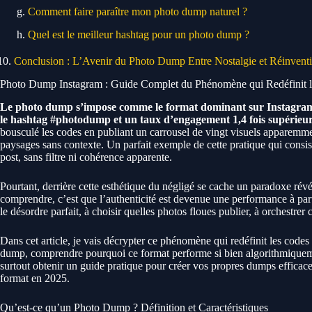
Comment faire paraître mon photo dump naturel ?
Quel est le meilleur hashtag pour un photo dump ?
Conclusion : L’Avenir du Photo Dump Entre Nostalgie et Réinvent
Photo Dump Instagram : Guide Complet du Phénomène qui Redéfinit l
Le photo dump s’impose comme le format dominant sur Instagram e
le hashtag #photodump et un taux d’engagement 1,4 fois supérieur 
bousculé les codes en publiant un carrousel de vingt visuels apparemment 
paysages sans contexte. Un parfait exemple de cette pratique qui consi
post, sans filtre ni cohérence apparente.
Pourtant, derrière cette esthétique du négligé se cache un paradoxe rév
comprendre, c’est que l’authenticité est devenue une performance à part
le désordre parfait, à choisir quelles photos floues publier, à orchestrer
Dans cet article, je vais décrypter ce phénomène qui redéfinit les codes
dump, comprendre pourquoi ce format performe si bien algorithmiquement
surtout obtenir un guide pratique pour créer vos propres dumps efficaces.
format en 2025.
Qu’est-ce qu’un Photo Dump ? Définition et Caractéristiques