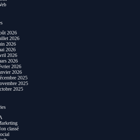
Web
es
oût 2026
uillet 2026
uin 2026
ai 2026
vril 2026
ars 2026
évrier 2026
anvier 2026
écembre 2025
ovembre 2025
ctobre 2025
ies
A
arketing
on classé
ocial
ech