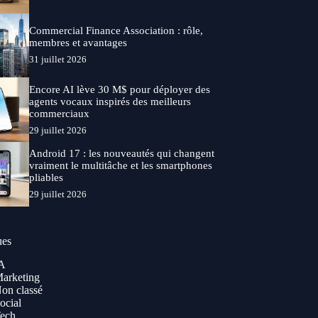
Commercial Finance Association : rôle,
membres et avantages
31 juillet 2026
Encore AI lève 30 M$ pour déployer des
agents vocaux inspirés des meilleurs
commerciaux
29 juillet 2026
Android 17 : les nouveautés qui changent
vraiment le multitâche et les smartphones
pliables
29 juillet 2026
ues
A
arketing
on classé
ocial
ech