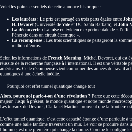
Voici les points essentiels de cette annonce historique :
Les lauréats :
Le prix est partagé en trois parts égales entre
Joh
H. Devoret
(Université de Yale et UC Santa Barbara), et
John M
La découverte :
La mise en évidence expérimentale de « l’effet 
l’énergie dans un circuit électrique ».
La récompense :
Les trois scientifiques se partageront la somm
million d’euros.
Selon les informations de
French Morning
, Michel Devoret, qui est é
réussite de la recherche française à l’international. Il est une véritable p
américains. Cette récompense vient couronner des années de travail ac
quantiques à une échelle inédite.
Pourquoi cet effet tunnel quantique change tout
Alors, pourquoi parle-t-on d’une révolution ?
Parce que cette découv
majeur. Jusqu’à présent, le monde quantique et notre monde macroscopiq
Les travaux de Devoret, Clarke et Martinis prouvent que la frontière est
L’effet tunnel quantique, c’est cette capacité étrange d’une particule à 
comme une balle fantôme traversant un mur. Le voir se produire dans un 
l’homme, est une première qui change la donne. Comme le souligne le