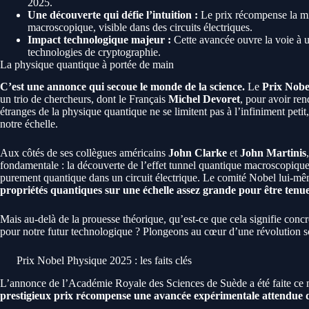
2025.
Une découverte qui défie l’intuition :
Le prix récompense la mis
macroscopique, visible dans des circuits électriques.
Impact technologique majeur :
Cette avancée ouvre la voie à u
technologies de cryptographie.
La physique quantique à portée de main
C’est une annonce qui secoue le monde de la science.
Le
Prix Nobe
un trio de chercheurs, dont le Français
Michel Devoret
, pour avoir ren
étranges de la physique quantique ne se limitent pas à l’infiniment peti
notre échelle.
Aux côtés de ses collègues américains
John Clarke
et
John Martinis
fondamentale : la découverte de l’effet tunnel quantique macroscopiqu
purement quantique dans un circuit électrique. Le comité Nobel lui-mê
propriétés quantiques sur une échelle assez grande pour être tenu
Mais au-delà de la prouesse théorique, qu’est-ce que cela signifie concr
pour notre futur technologique ? Plongeons au cœur d’une révolution sc
Prix Nobel Physique 2025 : les faits clés
L’annonce de l’Académie Royale des Sciences de Suède a été faite ce 
prestigieux prix récompense une avancée expérimentale attendue d