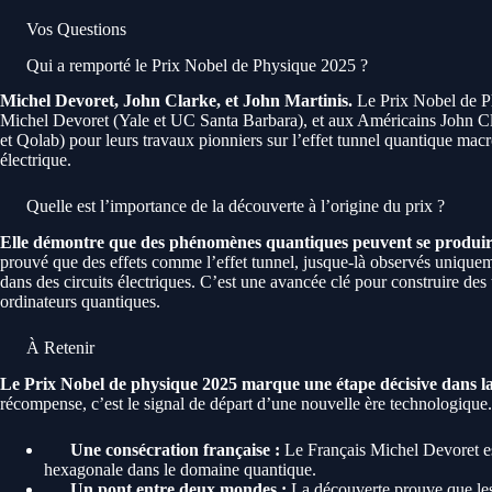
Vos Questions
Qui a remporté le Prix Nobel de Physique 2025 ?
Michel Devoret, John Clarke, et John Martinis.
Le Prix Nobel de Ph
Michel Devoret (Yale et UC Santa Barbara), et aux Américains John C
et Qolab) pour leurs travaux pionniers sur l’effet tunnel quantique macr
électrique.
Quelle est l’importance de la découverte à l’origine du prix ?
Elle démontre que des phénomènes quantiques peuvent se produire à
prouvé que des effets comme l’effet tunnel, jusque-là observés uniqueme
dans des circuits électriques. C’est une avancée clé pour construire de
ordinateurs quantiques.
À Retenir
Le Prix Nobel de physique 2025 marque une étape décisive dans l
récompense, c’est le signal de départ d’une nouvelle ère technologique. V
Une consécration française :
Le Français Michel Devoret est
hexagonale dans le domaine quantique.
Un pont entre deux mondes :
La découverte prouve que les 