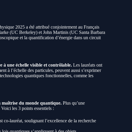
ysique 2025 a été attribué conjointement au Français
larke (UC Berkeley) et John Martinis (UC Santa Barbara
oscopique et la quantification d’énergie dans un circuit
 une échelle visible et contrôlable.
Les lauréats ont
nt à l’échelle des particules, peuvent aussi s’exprimer
s technologies quantiques fonctionnelles, comme les
a maîtrise du monde quantique.
Plus qu’une
oici les 3 points essentiels :
 co-lauréat, soulignant l’excellence de la recherche
lois quantiques s’appliquent à des objets