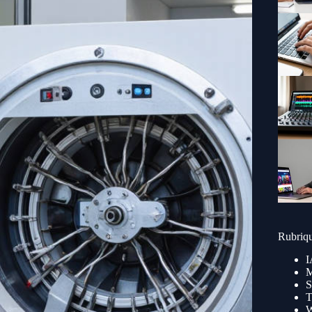
Rubriq
I
M
S
T