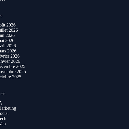
es
oût 2026
uillet 2026
uin 2026
ai 2026
vril 2026
ars 2026
évrier 2026
anvier 2026
écembre 2025
ovembre 2025
ctobre 2025
ies
A
arketing
ocial
ech
Web