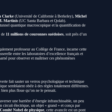
n Clarke
(Université de Californie à Berkeley),
Michel
. Martinis
(UC Santa Barbara et Qolab).
tunnel quantique macroscopique et la quantification de
e de
11 millions de couronnes suédoises
, soit près d’un
galement professeur au Collège de France, incarne cette
asserelle entre les laboratoires d’excellence français et
harné pour observer et maîtriser ces phénomènes
erte fait sauter un verrou psychologique et technique
ue semblaient obéir à des règles totalement différentes.
 bien plus floue qu’on ne le pensait.
traverser une barrière d’énergie infranchissable, un peu
circuit électrique, un objet « grand » et conçu par
Comité Nobel de physique
, cette avancée est un pont