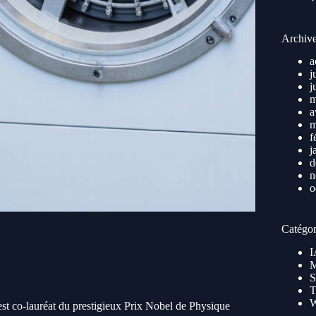
Archiv
a
j
j
m
a
m
f
j
d
n
o
Catégor
I
M
S
T
st co-lauréat du prestigieux Prix Nobel de Physique