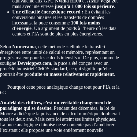
équivalente aux GPU
Nvidia H100
et
AMD Vega 20
,
mais avec une vitesse
jusqu’à 1 000 fois supérieure
.
Une efficacité énergétique record :
En évitant les
conversions binaires et les transferts de données
incessants, la puce consomme
100 fois moins
d’énergie
. Un argument de poids à l’heure où les data
centers et l’IA sont de plus en plus énergivores.
Selon
Numerama
, cette méthode « élimine le transfert
énergivore entre unité de calcul et mémoire, représentant un
progrès majeur pour les calculs intensifs ». De plus, comme le
souligne
Developpez.com
, la puce a été conçue avec un
procédé industriel CMOS standard, ce qui signifie qu’elle
pourrait être
produite en masse relativement rapidement
.
Pourquoi cette puce analogique change tout pour l’IA et la
6G
Au-delà des chiffres, c’est un véritable changement de
paradigme qui se dessine.
Pendant des décennies, la loi de
Moore a dicté que la puissance de calcul numérique doublerait
tous les deux ans. Mais cette loi atteint ses limites physiques.
La puce analogique chinoise ne se contente pas d’améliorer
l’existant ; elle propose une voie entièrement nouvelle.