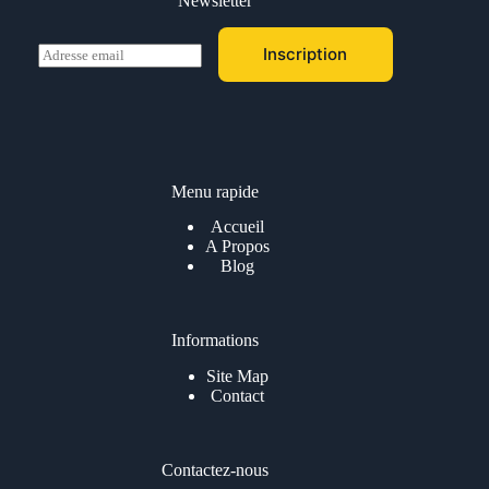
Newsletter
E
Inscription
m
a
i
l
*
Menu rapide
Accueil
A Propos
Blog
Informations
Site Map
Contact
Contactez-nous