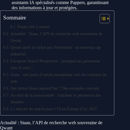
assistants IA spécialisés comme Pappers, garantissant
des informations à jour et protégées.
Sommaire
Points clés à retenir
Actualité : Staan, l’API de recherche web souveraine de
Qwant
Qwant après le rachat par Synfonium : un nouveau cap
industriel
European Search Perspective : pourquoi un partenariat
avec Ecosia ?
Staan : une porte d’entrée européenne vers les contenus du
web
Qui utilise Staan aujourd’hui ? Des exemples concrets
Au-delà de la souveraineté : fraîcheur et pertinence des
données
Le marché du search pour l’IA en Europe d’ici 2031
Actualité : Staan, l’API de recherche web souveraine de
Qwant