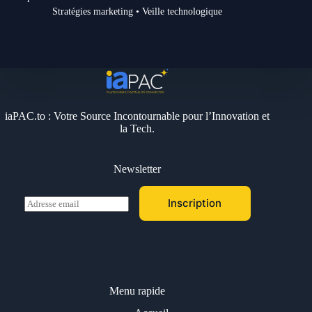
Stratégies marketing • Veille technologique
iaPAC.to : Votre Source Incontournable pour l’Innovation et
la Tech.
Newsletter
E
Inscription
m
a
i
l
*
Menu rapide