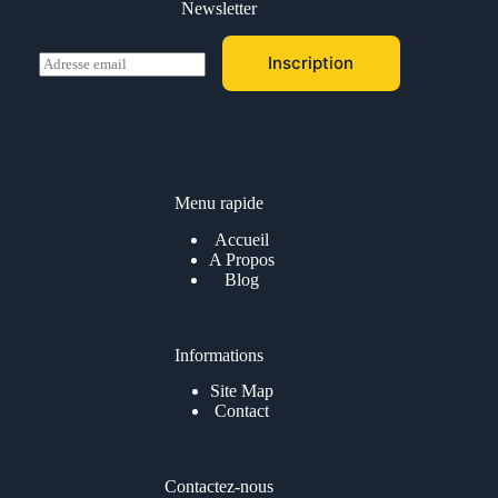
Newsletter
E
Inscription
m
a
i
l
*
Menu rapide
Accueil
A Propos
Blog
Informations
Site Map
Contact
Contactez-nous