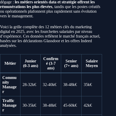
dégage :
les métiers orientés data et stratégie offrent les
rémunérations les plus élevées
, tandis que les postes créatifs
ou opérationnels plafonnent plus rapidement sans évolution
vers le management.
Voici la grille complète des 12 métiers clés du marketing
digital en 2025, avec les fourchettes salariales par niveau
d’expérience. Ces données reflètent le marché français actuel,
basées sur les déclarations Glassdoor et les offres Indeed
analysées.
Confirm
Junior
Senior
Salaire
Métier
é (3-7
(0-3 ans)
(7+ ans)
Moyen
ans)
Commu
nity
28-32k€
32-40k€
38-48k€
35k€
Manage
r
Traffic
Manage
30-35k€
38-48k€
45-60k€
42k€
r