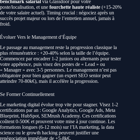
benchmark salarial
via Glassdoor pour votre
poste/localisation, et une
fourchette haute réaliste
(+15-20%
de votre salaire actuel). Timing crucial : négociez après un
succès projet majeur ou lors de l’entretien annuel, jamais à
froid.
Évoluer Vers le Management d’Équipe
Le passage au management reste la progression classique la
plus rémunératrice : +20-40% selon la taille de l’équipe.
Commencez par encadrer 1-2 juniors ou alternants pour tester
votre appétence, puis visez des postes de « Lead » ou
« Manager » avec 3-5 personnes. Le management n’est pas
obligatoire pour bien gagner (un expert SEO senior peut
atteindre 70-80k€), mais il accélère la progression.
Se Former Continuellement
Le marketing digital évolue trop vite pour stagner. Visez 1-2
certifications par an : Google Analytics, Google Ads, Meta
Blueprint, HubSpot, SEMrush Academy. Ces certifications
coûtent 0-500€ et prouvent votre mise à jour continue. Les
formations longues (6-12 mois) sur l’IA marketing, la data
science ou le growth hacking peuvent justifier une
renégociation immédiate de +5-8k€.