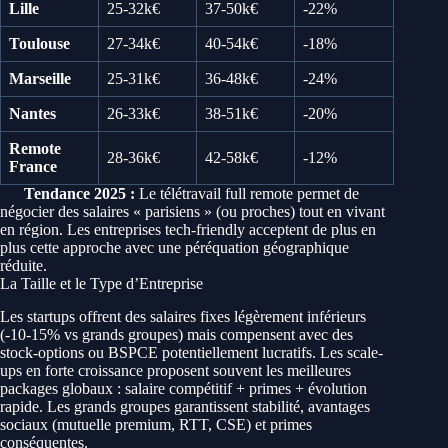
Lille
25-32k€
37-50k€
-22%
Toulouse
27-34k€
40-54k€
-18%
Marseille
25-31k€
36-48k€
-24%
Nantes
26-33k€
38-51k€
-20%
Remote
28-36k€
42-58k€
-12%
France
Tendance 2025 :
Le télétravail full remote permet de
négocier des salaires « parisiens » (ou proches) tout en vivant
en région. Les entreprises tech-friendly acceptent de plus en
plus cette approche avec une péréquation géographique
réduite.
La Taille et le Type d’Entreprise
Les startups offrent des salaires fixes légèrement inférieurs
(-10-15% vs grands groupes) mais compensent avec des
stock-options ou BSPCE potentiellement lucratifs. Les scale-
ups en forte croissance proposent souvent les meilleures
packages globaux : salaire compétitif + primes + évolution
rapide. Les grands groupes garantissent stabilité, avantages
sociaux (mutuelle premium, RTT, CSE) et primes
conséquentes.