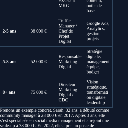
Assistant
contenu,
MKG
outils de
base
Traffic
Google Ads,
Manager /
Analytics,
2-5 ans
38 000 €
Chef de
gestion
Projet
projets
Digital
Stratégie
Responsable
digitale,
5-8 ans
52 000 €
Marketing
management
Digital
équipe,
budget
Vision
Directeur
stratégique,
Marketing
8+ ans
75 000 €
transformati
Digital /
on digitale,
CDO
leadership
Prenons un exemple concret. Sarah, 32 ans, a débuté comme
community manager à 28 000 € en 2017. Après 3 ans, elle
s’est spécialisée en social media management et a rejoint une
scale-up à 38 000 €. En 2022, elle a pris un poste de