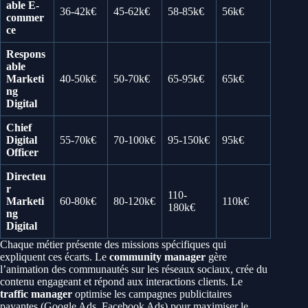
able E-
36-42k€
45-62k€
58-85k€
56k€
commer
ce
Respons
able
Marketi
40-50k€
50-70k€
65-95k€
65k€
ng
Digital
Chief
Digital
55-70k€
70-100k€
95-150k€
95k€
Officer
Directeu
r
110-
Marketi
60-80k€
80-120k€
110k€
180k€
ng
Digital
Chaque métier présente des missions spécifiques qui
expliquent ces écarts. Le
community manager
gère
l’animation des communautés sur les réseaux sociaux, crée du
contenu engageant et répond aux interactions clients. Le
traffic manager
optimise les campagnes publicitaires
payantes (Google Ads, Facebook Ads) pour maximiser le